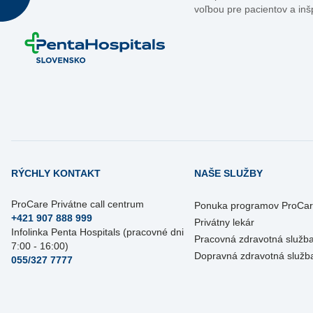
voľbou pre pacientov a inš
RÝCHLY KONTAKT
NAŠE SLUŽBY
ProCare Privátne call centrum
Ponuka programov ProCa
+421 907 888 999
Privátny lekár
Infolinka Penta Hospitals (pracovné dni
Pracovná zdravotná služb
7:00 - 16:00)
Dopravná zdravotná služb
055/327 7777