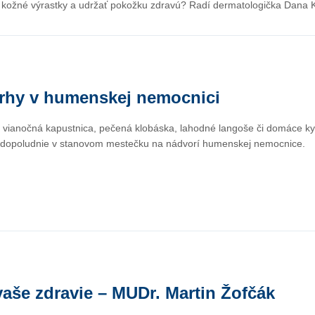
 kožné výrastky a udržať pokožku zdravú? Radí dermatologička Dana 
 trhy v humenskej nemocnici
 vianočná kapustnica, pečená klobáska, lahodné langoše či domáce kys
é dopoludnie v stanovom mestečku na nádvorí humenskej nemocnice.
vaše zdravie – MUDr. Martin Žofčák