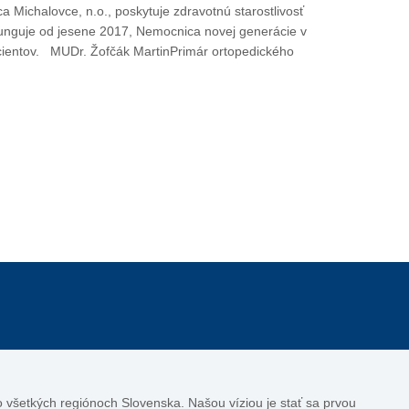
Michalovce, n.o., poskytuje zdravotnú starostlivosť
unguje od jesene 2017, Nemocnica novej generácie v
pacientov. MUDr. Žofčák MartinPrimár ortopedického
vo všetkých regiónoch Slovenska. Našou víziou je stať sa prvou