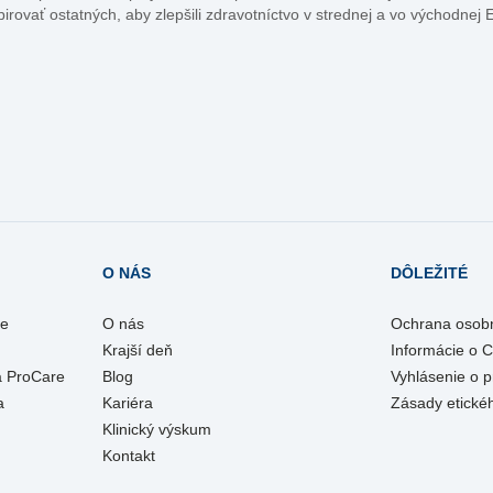
pirovať ostatných, aby zlepšili zdravotníctvo v strednej a vo východnej 
O NÁS
DÔLEŽITÉ
re
O nás
Ochrana osob
Krajší deň
Informácie o 
a ProCare
Blog
Vyhlásenie o p
a
Kariéra
Zásady etické
Klinický výskum
Kontakt