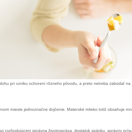
ohu pri vzniku ochorení rôzneho pôvodu, a preto netreba zabúdať na 
vom mieste jednoznačne dojčenie. Materské mlieko totiž obsahuje mno
.
 rozhodujúcimi správna životospráva, dostatok spánku, správny prísun