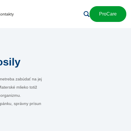
ProCare
ontakty
sily
netreba zabúdať na jej
terské mlieko totiž
 organizmu.
spánku, správny prísun