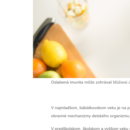
Oslabená imunita môže zohrávať kľúčovú úl
V najmladšom, bábätkovskom veku je na pr
obranné mechanizmy detského organizmu
V predškolskom, školskom a vyššom veku sú