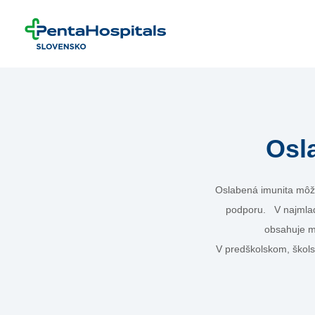
Prejsť na obsah
Osl
Oslabená imunita môže
podporu. V najmlad
obsahuje m
V predškolskom, škols