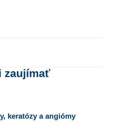
i zaujímať
y, keratózy a angiómy