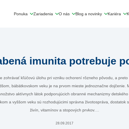
Ponuka
Zariadenia
O nás
Blog a novinky
Kariéra
K
abená imunita potrebuje po
 zohrávať kľúčovú úlohu pri vzniku ochorení rôzneho pôvodu, a preto 
šom, bábätkovskom veku je na prvom mieste jednoznačne dojčenie. Ma
nožstvo aktívnych látok podporujúcich obranné mechanizmy detského
kom a vyššom veku sú rozhodujúcimi správna životospráva, dostatok 
živín, vitamínov a stopových prvkov.…
28.09.2017