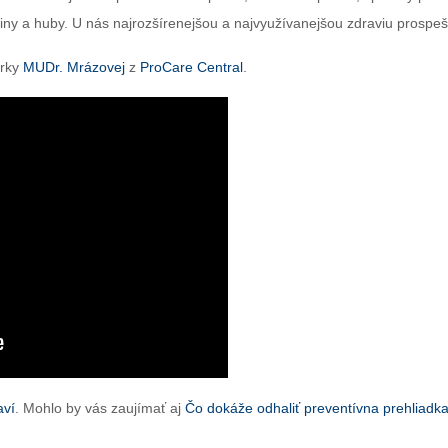
tliny a huby. U nás najrozšírenejšou a najvyužívanejšou zdraviu prospeš
árky
MUDr. Mrázovej
z
ProCare Central
.
aví
. Mohlo by vás zaujímať aj
Čo dokáže odhaliť preventívna prehliadk