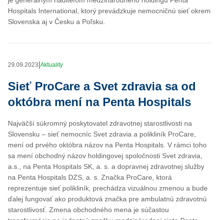
je generálnym riaditeľom medzinárodného holdingu Penta
Hospitals International, ktorý prevádzkuje nemocničnú sieť okrem
Slovenska aj v Česku a Poľsku.
|
29.09.2023
Aktuality
Sieť ProCare a Svet zdravia sa od
októbra mení na Penta Hospitals
Najväčší súkromný poskytovatel zdravotnej starostlivosti na
Slovensku – sieť nemocníc Svet zdravia a polikliník ProCare,
mení od prvého októbra názov na Penta Hospitals. V rámci toho
sa mení obchodný názov holdingovej spoločnosti Svet zdravia,
a.s., na Penta Hospitals SK, a. s. a dopravnej zdravotnej služby
na Penta Hospitals DZS, a. s. Značka ProCare, ktorá
reprezentuje sieť polikliník, prechádza vizuálnou zmenou a bude
ďalej fungovať ako produktová značka pre ambulatnú zdravotnú
starostlivosť. Zmena obchodného mena je súčastou