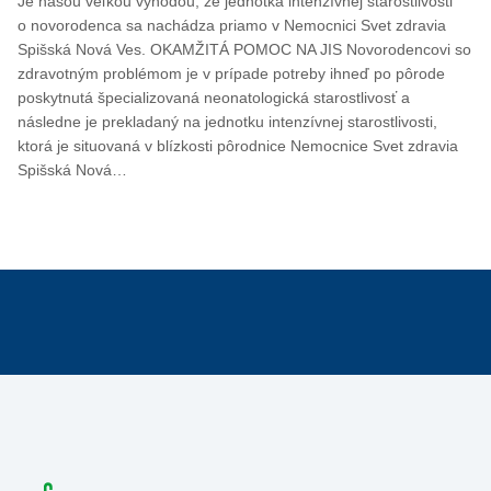
Je našou veľkou výhodou, že jednotka intenzívnej starostlivosti
o novorodenca sa nachádza priamo v Nemocnici Svet zdravia
Spišská Nová Ves. OKAMŽITÁ POMOC NA JIS Novorodencovi so
zdravotným problémom je v prípade potreby ihneď po pôrode
poskytnutá špecializovaná neonatologická starostlivosť a
následne je prekladaný na jednotku intenzívnej starostlivosti,
ktorá je situovaná v blízkosti pôrodnice Nemocnice Svet zdravia
Spišská Nová…