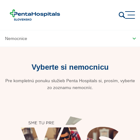
Prejsť na obsah
Vyberte si nemocnicu
Pre kompletnú ponuku služieb Penta Hospitals si, prosím, vyberte
zo zoznamu nemocníc.