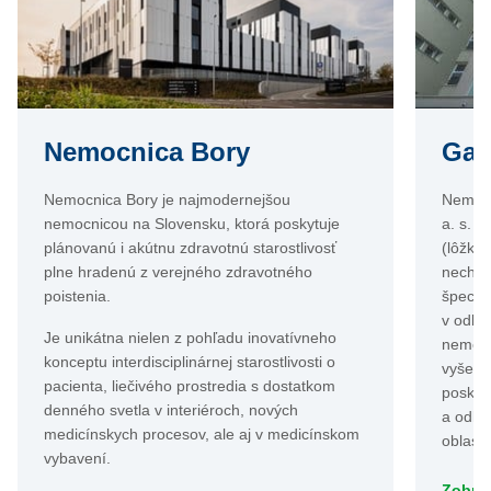
Nemocnica Bory
Gal
Nemocnica Bory je najmodernejšou
Nemocn
nemocnicou na Slovensku, ktorá poskytuje
a. s. p
plánovanú i akútnu zdravotnú starostlivosť
(lôžkov
plne hradenú z verejného zdravotného
nechiru
poistenia.
špecia
v odbo
Je unikátna nielen z pohľadu inovatívneho
nemocn
konceptu interdisciplinárnej starostlivosti o
vyšetro
pacienta, liečivého prostredia s dostatkom
poskyt
denného svetla v interiéroch, nových
a odbo
medicínskych procesov, ale aj v medicínskom
oblasti
vybavení.
Zobraz