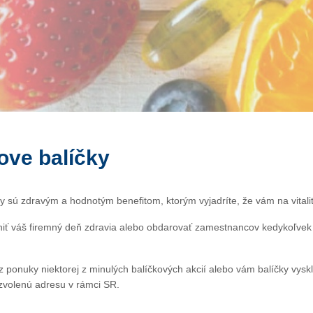
ove balíčky
y sú zdravým a hodnotým benefitom, ktorým vyjadríte, že vám na vitali
niť váš firemný deň zdravia alebo obdarovať zamestnancov kedykoľvek 
z ponuky niektorej z minulých balíčkových akcií alebo vám balíčky vysk
zvolenú adresu v rámci SR.