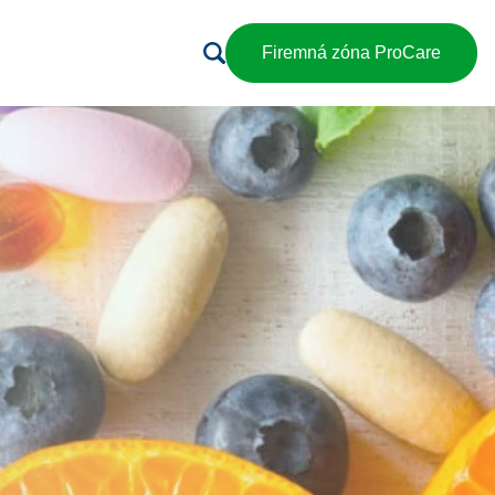
Firemná zóna ProCare