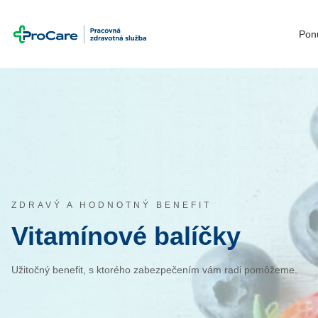
Pon
Prejsť na obsah
ZDRAVÝ A HODNOTNÝ BENEFIT
Vitamínové balíčky
Užitočný benefit, s ktorého zabezpečením vám radi pomôžeme.