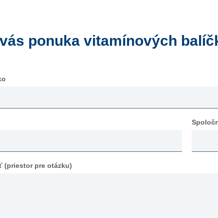
 vás ponuka vitamínových balíč
ko
Spoloč
 (priestor pre otázku)