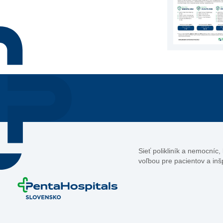
Sieť polikliník a nemocníc
voľbou pre pacientov a inš