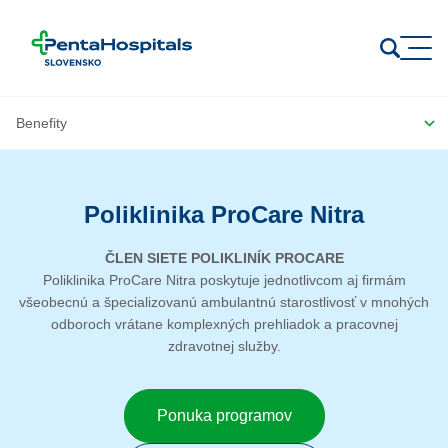
Prejsť na obsah
Poliklinika ProCare Nitra
ČLEN SIETE POLIKLINÍK PROCARE
Poliklinika ProCare Nitra poskytuje jednotlivcom aj firmám
všeobecnú a špecializovanú ambulantnú starostlivosť v mnohých
odboroch vrátane komplexných prehliadok a pracovnej
zdravotnej služby.
Ponuka programov