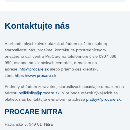
Kontaktujte nás
V prípade akýchkoľvek otázok ohľadom služieb osobnej
starostlivosti nás, prosíme, kontaktujte prostredníctvom
privátneho call centra ProCare na telefónnom čísle 0907 888
999, osobne na klientskych centrách, e-mailom na
adrese
info@procare.sk
alebo priamo cez klientsku
zónu
https://www.procare.sk
.
Podnety ohľadom zdravotnej starostlivosti posielajte e-mailom na
adresu
polikliniky@procare.sk
. V prípade otázok týkajúcich sa
platieb, nás kontaktujte e-mailom na adrese
platby@procare.sk
.
PROCARE NITRA
Fatranská 5, 949 01 Nitra