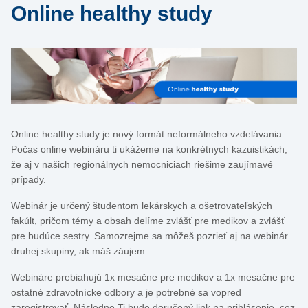
Online healthy study
Online healthy study je nový formát neformálneho vzdelávania.
Počas online webináru ti ukážeme na konkrétnych kazuistikách,
že aj v našich regionálnych nemocniciach riešime zaujímavé
prípady.
Webinár je určený študentom lekárskych a ošetrovateľských
fakúlt, pričom témy a obsah delíme zvlášť pre medikov a zvlášť
pre budúce sestry. Samozrejme sa môžeš pozrieť aj na webinár
druhej skupiny, ak máš záujem.
Webináre prebiahujú 1x mesačne pre medikov a 1x mesačne pre
ostatné zdravotnícke odbory a je potrebné sa vopred
zaregistrovať. Následne Ti bude doručený link na prihlásenie, cez