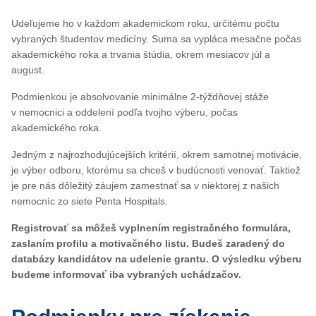
Udeľujeme ho v každom akademickom roku, určitému počtu
vybraných študentov medicíny. Suma sa vypláca mesačne počas
akademického roka a trvania štúdia, okrem mesiacov júl a
august.
Podmienkou je absolvovanie minimálne 2-týždňovej stáže
v nemocnici a oddelení podľa tvojho výberu, počas
akademického roka.
Jedným z najrozhodujúcejších kritérií, okrem samotnej motivácie,
je výber odboru, ktorému sa chceš v budúcnosti venovať. Taktiež
je pre nás dôležitý záujem zamestnať sa v niektorej z našich
nemocníc zo siete Penta Hospitals.
Registrovať sa môžeš vyplnením registračného formulára,
zaslaním profilu a motivačného listu. Budeš zaradený do
databázy kandidátov na udelenie grantu. O výsledku výberu
budeme informovať iba vybraných uchádzačov.