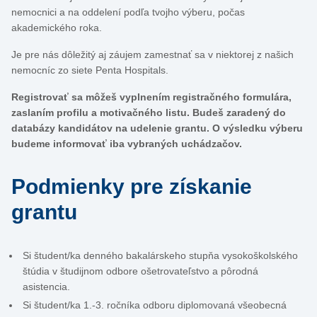
nemocnici a na oddelení podľa tvojho výberu, počas
akademického roka.
Je pre nás dôležitý aj záujem zamestnať sa v niektorej z našich
nemocníc zo siete Penta Hospitals.
Registrovať sa môžeš vyplnením registračného formulára,
zaslaním profilu a motivačného listu. Budeš zaradený do
databázy kandidátov na udelenie grantu. O výsledku výberu
budeme informovať iba vybraných uchádzačov.
Podmienky pre získanie
grantu
Si študent/ka denného bakalárskeho stupňa vysokoškolského
štúdia v študijnom odbore ošetrovateľstvo a pôrodná
asistencia.
Si študent/ka 1.-3. ročníka odboru diplomovaná všeobecná