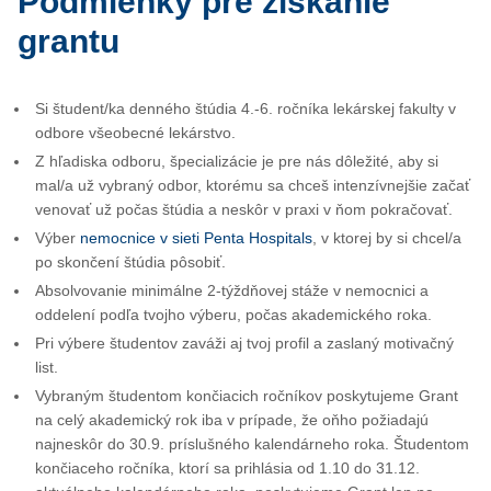
Podmienky pre získanie
grantu
Si študent/ka denného štúdia 4.-6. ročníka lekárskej fakulty v
odbore všeobecné lekárstvo.
Z hľadiska odboru, špecializácie je pre nás dôležité, aby si
mal/a už vybraný odbor, ktorému sa chceš intenzívnejšie začať
venovať už počas štúdia a neskôr v praxi v ňom pokračovať.
Výber
nemocnice v sieti Penta Hospitals
, v ktorej by si chcel/a
po skončení štúdia pôsobiť.
Absolvovanie minimálne 2-týždňovej stáže v nemocnici a
oddelení podľa tvojho výberu, počas akademického roka.
Pri výbere študentov zaváži aj tvoj profil a zaslaný motivačný
list.
Vybraným študentom končiacich ročníkov poskytujeme Grant
na celý akademický rok iba v prípade, že oňho požiadajú
najneskôr do 30.9. príslušného kalendárneho roka. Študentom
končiaceho ročníka, ktorí sa prihlásia od 1.10 do 31.12.