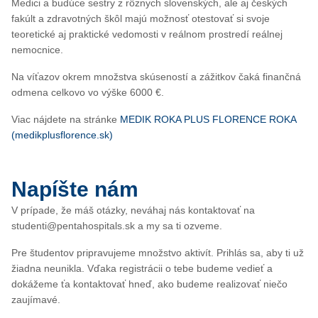
Medici a budúce sestry z rôznych slovenských, ale aj českých
fakúlt a zdravotných škôl majú možnosť otestovať si svoje
teoretické aj praktické vedomosti v reálnom prostredí reálnej
nemocnice.
Na víťazov okrem množstva skúseností a zážitkov čaká finančná
odmena celkovo vo výške 6000 €.
Viac nájdete na stránke
MEDIK ROKA PLUS FLORENCE ROKA
(medikplusflorence.sk)
Napíšte nám
V prípade, že máš otázky, neváhaj nás kontaktovať na
studenti@pentahospitals.sk a my sa ti ozveme.
Pre študentov pripravujeme množstvo aktivít. Prihlás sa, aby ti už
žiadna neunikla. Vďaka registrácii o tebe budeme vedieť a
dokážeme ťa kontaktovať hneď, ako budeme realizovať niečo
zaujímavé.