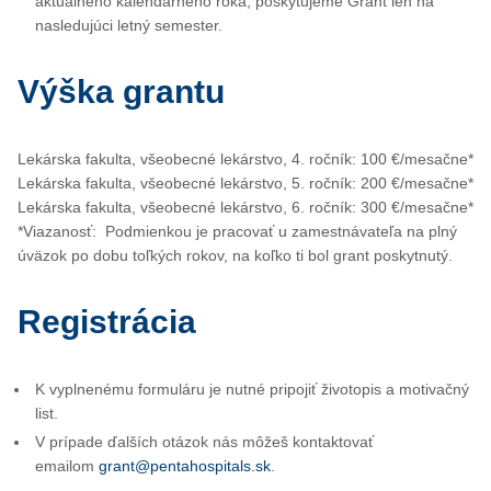
aktuálneho kalendárneho roka, poskytujeme Grant len na
nasledujúci letný semester.
Výška grantu
Lekárska fakulta, všeobecné lekárstvo, 4. ročník: 100 €/mesačne*
Lekárska fakulta, všeobecné lekárstvo, 5. ročník: 200 €/mesačne*
Lekárska fakulta, všeobecné lekárstvo, 6. ročník: 300 €/mesačne*
*Viazanosť: Podmienkou je pracovať u zamestnávateľa na plný
úväzok po dobu toľkých rokov, na koľko ti bol grant poskytnutý.
Registrácia
K vyplnenému formuláru je nutné pripojiť životopis a motivačný
list.
V prípade ďalších otázok nás môžeš kontaktovať
emailom
grant@pentahospitals.sk
.