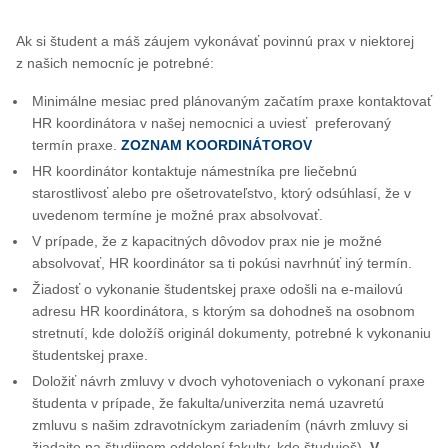
Ak si študent a máš záujem vykonávať povinnú prax v niektorej
z našich nemocníc je potrebné:
Minimálne mesiac pred plánovaným začatím praxe kontaktovať
HR koordinátora v našej nemocnici a uviesť preferovaný
termín praxe.
ZOZNAM KOORDINÁTOROV
HR koordinátor kontaktuje námestníka pre liečebnú
starostlivosť alebo pre ošetrovateľstvo, ktorý odsúhlasí, že v
uvedenom termíne je možné prax absolvovať.
V prípade, že z kapacitných dôvodov prax nie je možné
absolvovať, HR koordinátor sa ti pokúsi navrhnúť iný termín.
Žiadosť o vykonanie študentskej praxe odošli na e-mailovú
adresu HR koordinátora, s ktorým sa dohodneš na osobnom
stretnutí, kde doložíš originál dokumenty, potrebné k vykonaniu
študentskej praxe.
Doložiť návrh zmluvy v dvoch vyhotoveniach o vykonaní praxe
študenta v prípade, že fakulta/univerzita nemá uzavretú
zmluvu s našim zdravotníckym zariadením (návrh zmluvy si
žiadajte na študijnom oddelení fakulty, kde študuješ).
V