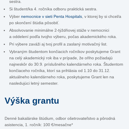
sestra.
Si študent/ka 4. ročníka odboru praktická sestra.
Výber
nemocnice v sieti Penta Hospitals
, v ktorej by si chcel/a
po skončení štúdia pôsobiť.
Absolvovanie minimálne 2-týždňovej stáže v nemocnici
a oddelení podľa tvojho výberu, počas akademického roka.
Pri výbere zaváži aj tvoj profil a zaslaný motivačný list.
Vybraným študentom končiacich ročníkov poskytujeme Grant
na celý akademický rok iba v prípade, že oňho požiadajú
najneskôr do 30.9. príslušného kalendárneho roka. Študentom
končiaceho ročníka, ktorí sa prihlásia od 1.10 do 31.12.
aktuálneho kalendárneho roka, poskytujeme Grant len na
nasledujúci letný semester.
Výška grantu
Denné bakalárske štúdium, odbor ošetrovateľstvo a pôrodná
asistencia, 1. ročník: 100 €/mesačne*