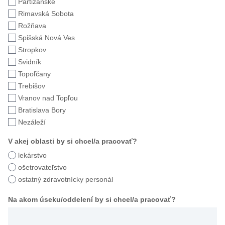
Partizánske
Rimavská Sobota
Rožňava
Spišská Nová Ves
Stropkov
Svidník
Topoľčany
Trebišov
Vranov nad Topľou
Bratislava Bory
Nezáleží
V akej oblasti by si chcel/a pracovať?
lekárstvo
ošetrovateľstvo
ostatný zdravotnícky personál
Na akom úseku/oddelení by si chcel/a pracovať?