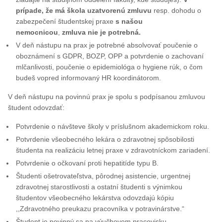
prípade, že má škola uzatvorenú zmluvu
resp. dohodu o
zabezpečení študentskej praxe
s našou
nemocnicou
,
zmluva nie je potrebná.
V deň nástupu na prax je potrebné absolvovať poučenie o
oboznámení s GDPR, BOZP, OPP a potvrdenie o zachovaní
mlčanlivosti, poučenie o epidemiológa o hygiene rúk, o čom
budeš vopred informovaný HR koordinátorom.
V deň nástupu na povinnú prax je spolu s podpísanou zmluvou
študent odovzdať:
Potvrdenie o návšteve školy v príslušnom akademickom roku.
Potvrdenie všeobecného lekára o zdravotnej spôsobilosti
študenta na realizáciu letnej praxe v zdravotníckom zariadení.
Potvrdenie o očkovaní proti hepatitíde typu B.
Študenti ošetrovateľstva, pôrodnej asistencie, urgentnej
zdravotnej starostlivosti a ostatní študenti s výnimkou
študentov všeobecného lekárstva odovzdajú kópiu
,,Zdravotného preukazu pracovníka v potravinárstve.“
Študent je povinný sa na výučbovom pracovisku