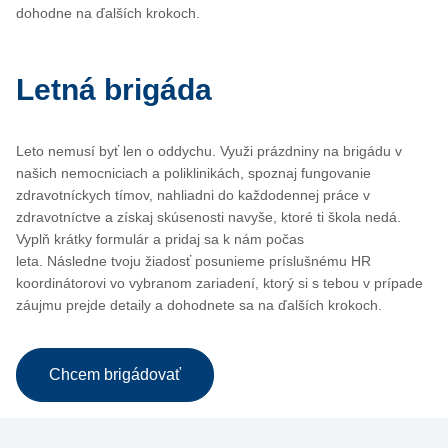
dohodne na ďalších krokoch.
Letná brigáda
Leto nemusí byť len o oddychu. Využi prázdniny na brigádu v
našich nemocniciach a poliklinikách, spoznaj
fungovanie
zdravotníckych tímov
,
nahliad
ni
do každodennej práce v
zdravotníctve
a získaj skúsenosti navyše, ktoré ti škola nedá.
Vyplň krátky formulár a pridaj sa k nám počas
leta.
Následne
tvoju žiadosť posunieme príslušnému
HR
koordinátorovi
v
o vybranom zariadení
, ktorý s
i
s tebou
v prípade
záujmu
prejde
detail
y
a
dohodnete sa na
ďalších krokoch.
Chcem brigádovať