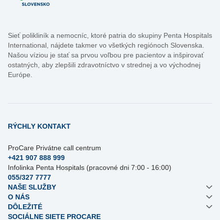
Sieť polikliník a nemocníc, ktoré patria do skupiny Penta Hospitals
International, nájdete takmer vo všetkých regiónoch Slovenska.
Našou víziou je stať sa prvou voľbou pre pacientov a inšpirovať
ostatných, aby zlepšili zdravotníctvo v strednej a vo východnej
Európe.
RÝCHLY KONTAKT
ProCare Privátne call centrum
+421 907 888 999
Infolinka Penta Hospitals (pracovné dni 7:00 - 16:00)
055/327 7777
NAŠE SLUŽBY
O NÁS
DÔLEŽITÉ
SOCIÁLNE SIETE PROCARE