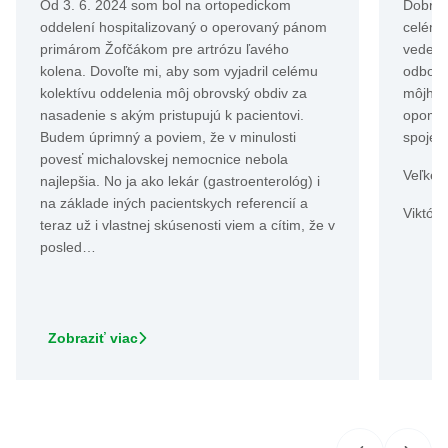
Od 3. 6. 2024 som bol na ortopedickom
Dobrý 
oddelení hospitalizovaný o operovaný pánom
celému
primárom Žofčákom pre artrózu ľavého
vedení
kolena. Dovoľte mi, aby som vyjadril celému
odborný
kolektívu oddelenia môj obrovský obdiv za
môjho 
nasadenie s akým pristupujú k pacientovi.
opomen
Budem úprimný a poviem, že v minulosti
spojené
povesť michalovskej nemocnice nebola
Veľké
najlepšia. No ja ako lekár (gastroenterológ) i
na základe iných pacientskych referencií a
Viktór
teraz už i vlastnej skúsenosti viem a cítim, že v
posled…
Zobraziť viac