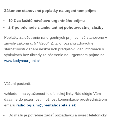
Zákonom stanovené poplatky na urgentnom príjme
10 € za každú návštevu urgentného príjmu
2 € po príchode z ambulantnej pohotovostnej služby
Poplatky za ošetrenie na urgentných príjmoch sú stanovené v
zmysle zákona č. 577/2004 Z. z. o rozsahu zdravotnej
starostlivosti v znení neskorších predpisov. Viac informácií o
výnimkách bez úhrady za ošetrenie na urgentnom príjme na
www.kedynaurgent.sk
Vážení pacienti,
vzhľadom na vyťaženosť telefonickej linky Rádiológie Vám
dávame do pozornosti možnosť komunikácie prostredníctvom
emailu
radiologia.mi@pentahospitals.sk
Do mailu je potrebné zadať požiadavku a uviesť telefonický