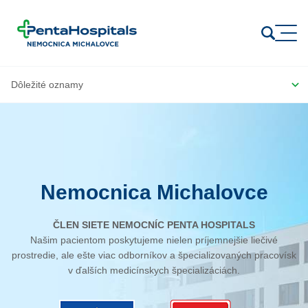
Prejsť na obsah
Nemocnica Michalovce
ČLEN SIETE NEMOCNÍC PENTA HOSPITALS
Našim pacientom poskytujeme nielen príjemnejšie liečivé
prostredie, ale ešte viac odborníkov a špecializovaných pracovísk
v ďalších medicínskych špecializáciách.