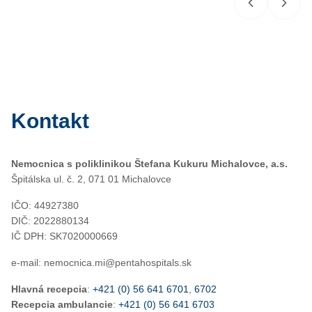
Kontakt
Nemocnica s poliklinikou Štefana Kukuru Michalovce, a.s.
Špitálska ul. č. 2, 071 01 Michalovce
IČO: 44927380
DIČ: 2022880134
IČ DPH: SK7020000669
e-mail: nemocnica.mi@pentahospitals.sk
Hlavná recepcia
:
+421 (0) 56 641 6701
,
6702
Recepcia ambulancie
:
+421 (0) 56 641 6703