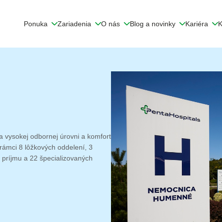
Ponuka
Zariadenia
O nás
Blog a novinky
Kariéra
K
 vysokej odbornej úrovni a komfort
ámci 8 lôžkových oddelení, 3
o príjmu a 22 špecializovaných