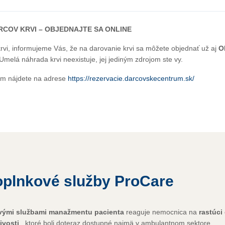
COV KRVI – OBJEDNAJTE SA ONLINE
rvi, informujeme Vás, že na darovanie krvi sa môžete objednať už aj
O
 Umelá náhrada krvi neexistuje, jej jediným zdrojom ste vy.
ém nájdete na adrese
https://rezervacie.darcovskecentrum.sk/
plnkové služby ProCare
vými službami manažmentu pacienta
reaguje nemocnica na
rastúci 
ivosti
, ktoré boli doteraz dostupné najmä v ambulantnom sektore.