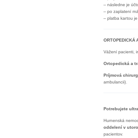
– následne je účt
– po zaplatení m
– platba kartou j
ORTOPEDICKÁ A
Vážení pacienti, 
Ortopedická a t
Príjmová chirur
ambulancii).
Potrebujete ult
Humenská nemocn
oddelení v utoro
pacientov.