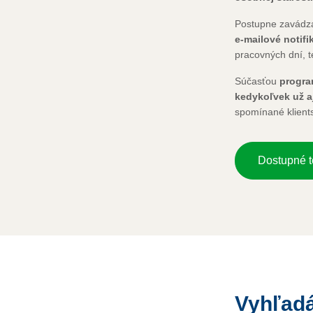
Postupne zavádza
e-mailové notifi
pracovných dní, 
Súčasťou
progra
kedykoľvek už a
spomínané klients
Dostupné t
Vyhľadá