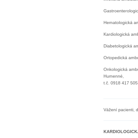
Gastroenterologi
Hematologická am
Kardiologická am
Diabetologická a
Ortopedická ambu
Onkologická ambu
Humenné,
t.č. 0918 417 505
Vážení pacienti, 
KARDIOLOGICK