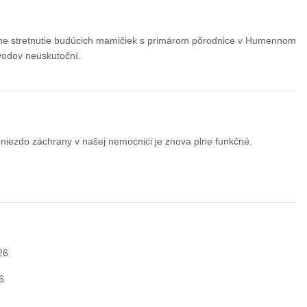
ne stretnutie budúcich mamičiek s primárom pôrodnice v Humennom
odov neuskutoční.
niezdo záchrany v našej nemocnici je znova plne funkčné.
26
6