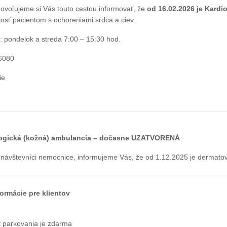
dovoľujeme si Vás touto cestou informovať, že
od 16.02.2026 je Kardi
vosť pacientom s ochoreniami srdca a ciev.
: pondelok a streda 7:00 – 15:30 hod.
6080
ie
ogická (kožná) ambulancia – dočasne UZATVORENÁ
a návštevníci nemocnice, informujeme Vás, že od 1.12.2025 je dermat
rmácie pre klientov
t parkovania je zdarma