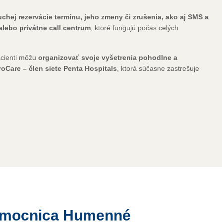
hej rezervácie termínu, jeho zmeny či zrušenia, ako aj SMS a
alebo privátne call centrum
, ktoré fungujú počas celých
acienti môžu
organizovať svoje vyšetrenia pohodlne a
roCare – člen siete Penta Hospitals
, ktorá súčasne zastrešuje
nemocnica Humenné