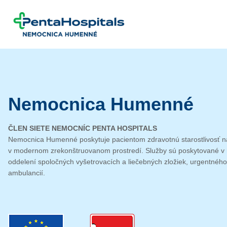
Prejsť na obsah
Nemocnica Humenné
ČLEN SIETE NEMOCNÍC PENTA HOSPITALS
Nemocnica Humenné poskytuje pacientom zdravotnú starostlivosť na
v modernom zrekonštruovanom prostredí. Služby sú poskytované v r
oddelení spoloč­ných vyšetrovacích a liečebných zložiek, urgentnéh
ambulancií.