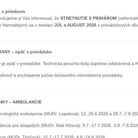
 s primárom
voľujeme si Vás informovať, že
STRETNUTIE S PRIMÁROM
(neformál
m Hamadejom) sa v mesiaci
JÚL a AUGUST 2026
z prevádzkových dôv
NY – opäť v prevádzke
 je opäť v prevádzke. Technická porucha bola úspešne odstránená a H
zlivosť a pochopenie počas dočasného obmedzenia prevádzky.
NKY – AMBULANCIE
erologická ambulancia (MUDr. Lopatová): 12.,26.6.2026 a 28.7.-7.8.20
ncia pre dospelých (MUDr. Mak Klčová): 9.7.-17.7.2026, 3.8.-7.8.202
cia (MUDr. Tkáčová): 15.7.-17.7.2026; 4.8.-14.8.2026