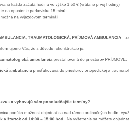
ovaná každá začatá hodina vo výške 1,50 € (vrátane prvej hodiny)
áte na opustenie parkoviska 15 minút
e možná na výjazdovom termináli
MBULANCIA, TRAUMATOLOGICKÁ, PRÍJMOVÁ AMBULANCIA – zme
informujeme Vás, že z dôvodu rekonštrukcie je:
raumatologická ambulancia
presťahovaná do priestorov PRÍJMOVEJ
gická ambulancia
presťahovaná do priestorov ortopedickej a traumatol
razvuk a vyhovujú vám popoludňajšie termíny?
ica ponúka možnosť objednať sa nad rámec ordinačných hodín. Využ
k a štvrtok od 14:00 – 15:00 hod..
Na vyšetrenie sa môžete objednať 