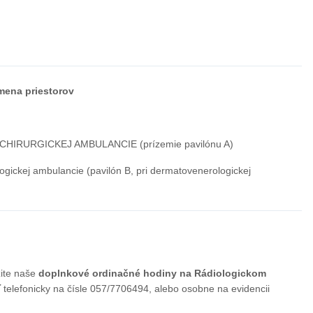
na priestorov
 CHIRURGICKEJ AMBULANCIE (prízemie pavilónu A)
ogickej ambulancie (pavilón B, pri dermatovenerologickej
ite naše
doplnkové ordinačné hodiny na Rádiologickom
telefonicky na čísle 057/7706494, alebo osobne na evidencii