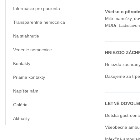
Informácie pre pacienta
Všetko o pôrode
Milé mamičky, do
Transparentná nemocnica
MUDr. Ladislavo
Na stiahnutie
Vedenie nemocnice
HNIEZDO ZÁCHRA
Kontakty
Hniezdo záchrany
Ďakujeme za trpe
Priame kontakty
Napíšte nám
LETNÉ DOVOLE
Galéria
Detská gastroent
Aktuality
Všeobecná ambula
Infekčná ambulan