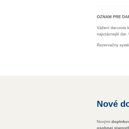
OZNAM PRE DAR
Vážení darcovia k
najvzácnejší dar.
Rezervačný syst
Nové do
Novými
doplnko
osobnej starostl