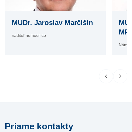
MUDr. Jaroslav Marčišin
MUD
MP
riaditeľ nemocnice
Námest
Priame kontakty