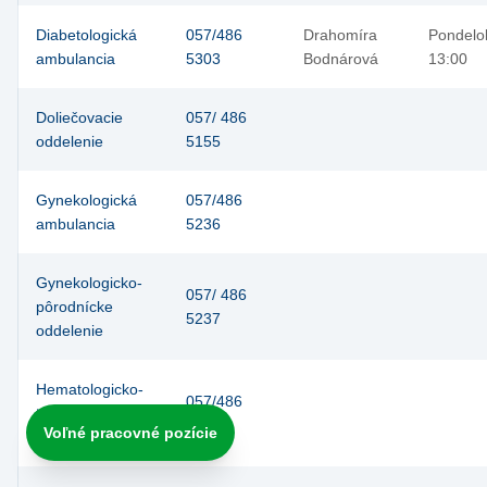
Diabetologická
057/486
Drahomíra
Pondelok
ambulancia
5303
Bodnárová
13:00
Doliečovacie
057/ 486
oddelenie
5155
Gynekologická
057/486
ambulancia
5236
Gynekologicko-
057/ 486
pôrodnícke
5237
oddelenie
Hematologicko-
057/486
transfúziologické
5123
Voľné pracovné pozície
oddelenie