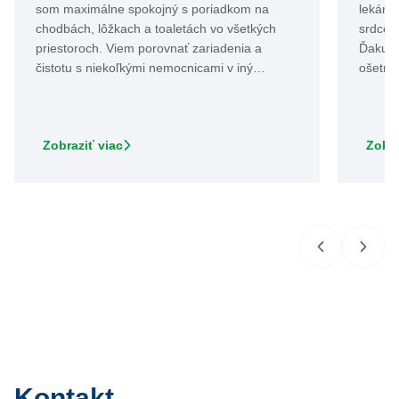
som maximálne spokojný s poriadkom na
lekárk
chodbách, lôžkach a toaletách vo všetkých
srdcom
priestoroch. Viem porovnať zariadenia a
Ďakuje
čistotu s niekoľkými nemocnicami v iný…
ošetro
Zobraziť viac
Zobra
Kontakt