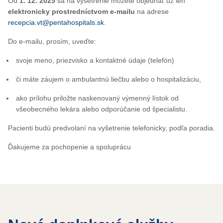
Od
1. 12. 2025
sa na vyšetrenie môžete objednať už len
elektronicky prostredníctvom e-mailu
na adrese
recepcia.vt@pentahospitals.sk
.
Do e-mailu, prosím, uveďte:
svoje meno, priezvisko a kontaktné údaje (telefón)
či máte záujem o ambulantnú liečbu alebo o hospitalizáciu,
ako prílohu priložte naskenovaný výmenný lístok od
všeobecného lekára alebo odporúčanie od špecialistu.
Pacienti budú predvolaní na vyšetrenie telefonicky, podľa poradia.
Ďakujeme za pochopenie a spoluprácu