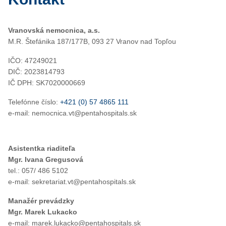
Vranovská nemocnica, a.s.
M.R. Štefánika 187/177B, 093 27 Vranov nad Topľou
IČO: 47249021
DIČ: 2023814793
IČ DPH: SK7020000669
Telefónne číslo:
+421 (0) 57 4865 111
e-mail: nemocnica.vt@pentahospitals.sk
Asistentka riaditeľa
Mgr. Ivana Gregusová
tel.: 057/ 486 5102
e-mail: sekretariat.vt@pentahospitals.sk
Manažér prevádzky
Mgr. Marek Lukacko
e-mail: marek.lukacko@pentahospitals.sk