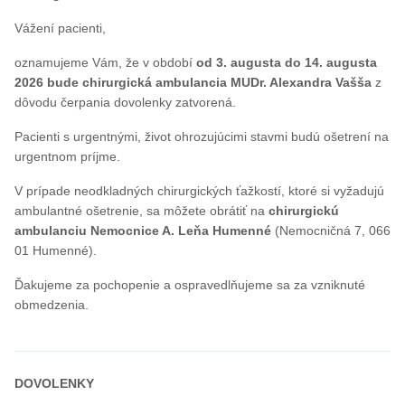
Vážení pacienti,
oznamujeme Vám, že v období
od 3. augusta do 14. augusta
2026 bude chirurgická ambulancia MUDr. Alexandra Vašša
z
dôvodu čerpania dovolenky zatvorená.
Pacienti s urgentnými, život ohrozujúcimi stavmi budú ošetrení na
urgentnom príjme.
V prípade neodkladných chirurgických ťažkostí, ktoré si vyžadujú
ambulantné ošetrenie, sa môžete obrátiť na
chirurgickú
ambulanciu Nemocnice A. Leňa Humenné
(Nemocničná 7, 066
01 Humenné).
Ďakujeme za pochopenie a ospravedlňujeme sa za vzniknuté
obmedzenia.
DOVOLENKY