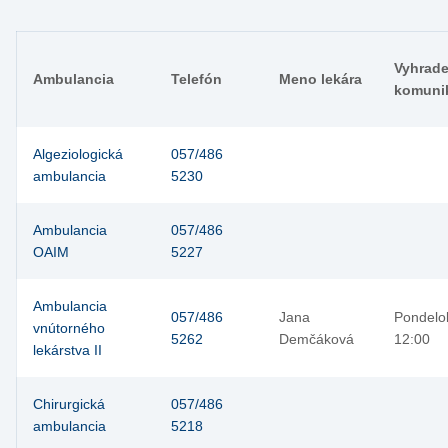
Vyhrade
Ambulancia
Telefón
Meno lekára
komunik
Algeziologická
057/486
ambulancia
5230
Ambulancia
057/486
OAIM
5227
Ambulancia
057/486
Jana
Pondelok
vnútorného
5262
Demčáková
12:00
lekárstva II
Chirurgická
057/486
ambulancia
5218