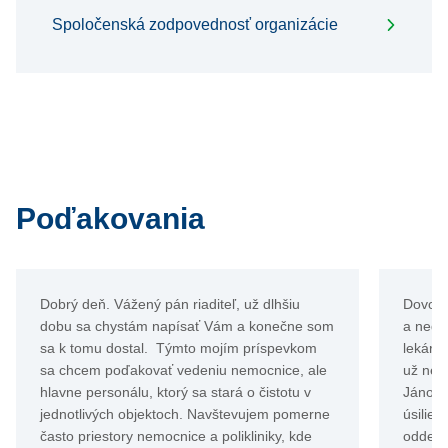
Spoločenská zodpovednosť organizácie
Poďakovania
Dobrý deň. Vážený pán riaditeľ, už dlhšiu
Dovoľt
dobu sa chystám napísať Vám a konečne som
a nedo
sa k tomu dostal. Týmto mojím príspevkom
lekárom
sa chcem poďakovať vedeniu nemocnice, ale
už neb
hlavne personálu, ktorý sa stará o čistotu v
Jánovi 
jednotlivých objektoch. Navštevujem pomerne
úsilie 
často priestory nemocnice a polikliniky, kde
oddele