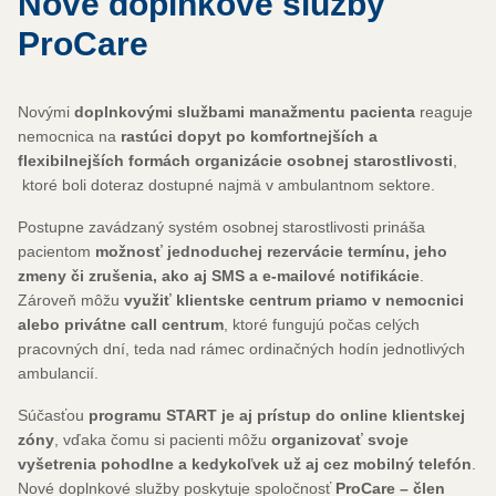
Nové doplnkové služby
ProCare
Novými
doplnkovými službami manažmentu pacienta
reaguje
nemocnica na
rastúci dopyt po komfortnejších a
flexibilnejších formách organizácie osobnej starostlivosti
,
ktoré boli doteraz dostupné najmä v ambulantnom sektore.
Postupne zavádzaný systém osobnej starostlivosti prináša
pacientom
možnosť jednoduchej rezervácie termínu, jeho
zmeny či zrušenia, ako aj SMS a e-mailové notifikácie
.
Zároveň môžu
využiť klientske centrum priamo v nemocnici
alebo privátne call centrum
, ktoré fungujú počas celých
pracovných dní, teda nad rámec ordinačných hodín jednotlivých
ambulancií.
Súčasťou
programu START je aj prístup do online klientskej
zóny
, vďaka čomu si pacienti môžu
organizovať svoje
vyšetrenia pohodlne a kedykoľvek už aj cez mobilný telefón
.
Nové doplnkové služby poskytuje spoločnosť
ProCare – člen