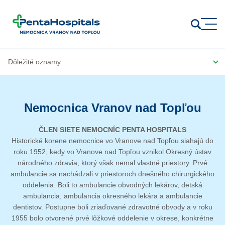
Prejsť na obsah
Nemocnica Vranov nad Topľou
ČLEN SIETE NEMOCNÍC PENTA HOSPITALS
Historické korene nemocnice vo Vranove nad Topľou siahajú do
roku 1952, kedy vo Vranove nad Topľou vznikol Okresný ústav
národného zdravia, ktorý však nemal vlastné priestory. Prvé
ambulancie sa nachádzali v priestoroch dnešného chirurgického
oddelenia. Boli to ambulancie obvodných lekárov, detská
ambulancia, ambulancia okresného lekára a ambulancie
dentistov. Postupne boli zriaďované zdravotné obvody a v roku
1955 bolo otvorené prvé lôžkové oddelenie v okrese, konkrétne