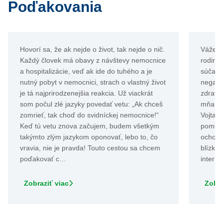
Poďakovania
Hovorí sa, že ak nejde o život, tak nejde o nič.
Vážený
Každý človek má obavy z návštevy nemocnice
rodinu 
a hospitalizácie, veď ak ide do tuhého a je
súčasne
nutný pobyt v nemocnici, strach o vlastný život
negatív
je tá najprirodzenejšia reakcia. Už viackrát
zdravo
som počul zlé jazyky povedať vetu: „Ak chceš
mňa bo
zomrieť, tak choď do svidníckej nemocnice!“
Vojtaše
Keď tú vetu znova začujem, budem všetkým
pomôcť
takýmto zlým jazykom oponovať, lebo to, čo
ochotu 
vravia, nie je pravda! Touto cestou sa chcem
blízky
poďakovať c…
intern
Zobraziť viac
Zobra