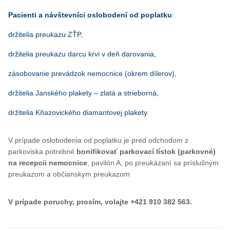
Pacienti a návštevníci oslobodení od poplatku
:
držitelia preukazu ZŤP,
držitelia preukazu darcu krvi v deň darovania,
zásobovanie prevádzok nemocnice (okrem dílerov),
držitelia Janského plakety – zlatá a strieborná,
držitelia Kňazovického diamantovej plakety.
V prípade oslobodenia od poplatku je pred odchodom z
parkoviska potrebné
bonifikovať parkovací lístok (parkovné)
na recepcii nemocnice
, pavilón A, po preukázaní sa príslušným
preukazom a občianskym preukazom
V prípade poruchy, prosím, volajte +421 910 382 563.