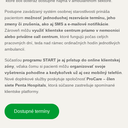
ktoré boli doteraz dostupné najmä v ambulantnom sektore.
Postupne zavádzaný systém osobnej starostlivosti prináša
pacientom
možnosť jednoduchej rezervácie termínu, jeho
zmeny či zrušenia, ako aj SMS a e-mailové notifikácie
.
Zároveň môžu
využiť klientske centrum priamo v nemocnici
alebo privátne call centrum
, ktoré fungujú počas celých
pracovných dní, teda nad rámec ordinačných hodín jednotlivých
ambulancií.
Súčasťou
programu START je aj prístup do online klientskej
zóny
, vďaka čomu si pacienti môžu
organizovať svoje
vyšetrenia pohodlne a kedykoľvek už aj cez mobilný telefón
.
Nové doplnkové služby poskytuje spoločnosť
ProCare – člen
siete Penta Hospitals
, ktorá súčasne zastrešuje spomínané
klientske platformy.
Dostupné termíny