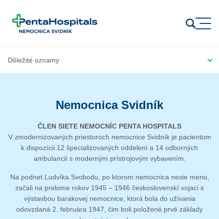
Prejsť na obsah
Nemocnica Svidník
ČLEN SIETE NEMOCNÍC PENTA HOSPITALS
V zmodernizovaných priestoroch nemocnice Svidník je pacientom
k dispozícii 12 špecializovaných oddelení a 14 odborných
ambulancií s moderným prístrojovým vybavením.
Na podnet Ludvíka Svobodu, po ktorom nemocnica nesie meno,
začali na prelome rokov 1945 – 1946 československí vojaci s
výstavbou barakovej nemocnice, ktorá bola do užívania
odovzdaná 2. februára 1947, čim boli položené prvé základy