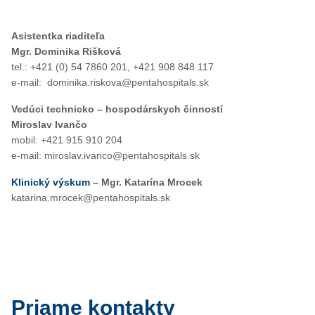
Asistentka riaditeľa
Mgr. Dominika Rišková
tel.: +421 (0) 54 7860 201, +421 908 848 117
e-mail: dominika.riskova@pentahospitals.sk
Vedúci technicko – hospodárskych činností
Miroslav Ivančo
mobil: +421 915 910 204
e-mail: miroslav.ivanco@pentahospitals.sk
Klinický výskum
– Mgr. Katarína Mrocek
katarina.mrocek@pentahospitals.sk
Priame kontakty