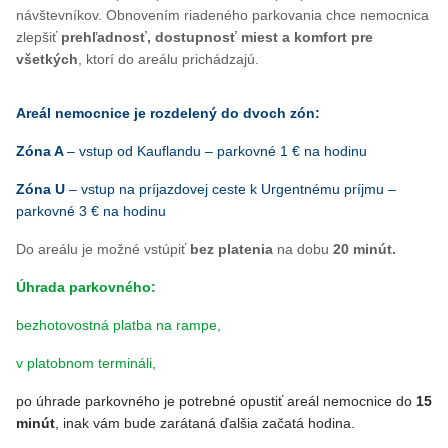
návštevníkov. Obnovením riadeného parkovania chce nemocnica
zlepšiť
prehľadnosť, dostupnosť miest a komfort pre
všetkých
, ktorí do areálu prichádzajú.
Areál nemocnice je rozdelený do dvoch zón:
Zóna A
– vstup od Kauflandu – parkovné 1 € na hodinu
Zóna U
– vstup na príjazdovej ceste k Urgentnému príjmu –
parkovné 3 € na hodinu
Do areálu je možné vstúpiť
bez platenia
na dobu
20 minút.
Úhrada parkovného:
bezhotovostná platba na rampe,
v platobnom termináli,
po úhrade parkovného je potrebné opustiť areál nemocnice do
15
minút
, inak vám bude zarátaná ďalšia začatá hodina.