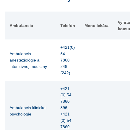
Vyhra
Ambulancia
Telefón
Meno lekára
komun
+421(0)
Ambulancia
54
anestéziológie a
7860
intenzívnej medicíny
248
(242)
+421
(0) 54
7860
Ambulancia klinickej
396
,
psychológie
+421
(0) 54
7860