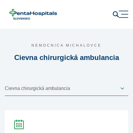
Prejsť na obsah
NEMOCNICA MICHALOVCE
Cievna chirurgická ambulancia