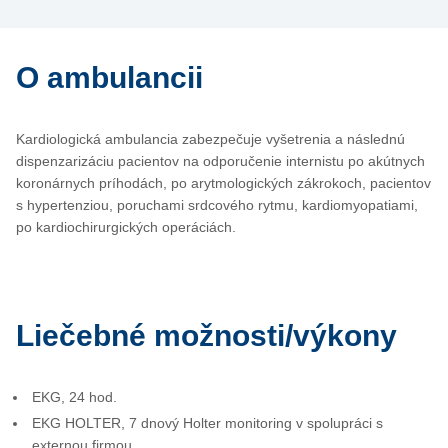
O ambulancii
Kardiologická ambulancia zabezpečuje vyšetrenia a následnú
dispenzarizáciu pacientov na odporučenie internistu po akútnych
koronárnych príhodách, po arytmologických zákrokoch, pacientov
s hypertenziou, poruchami srdcového rytmu, kardiomyopatiami,
po kardiochirurgických operáciách.
Liečebné možnosti/výkony
EKG, 24 hod.
EKG HOLTER, 7 dnový Holter monitoring v spolupráci s
externou firmou,