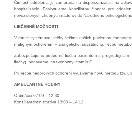
Činnosť oddelenia je zameraná na dispenzarizáciu, na adjuva
hospitalizácie. Poskytujeme konziliárnu činnosť pre odde
novozistených zhubných nádorov do Národného onkologického r
LIEČEBNÉ MOŽNOSTI
V rámci systémovej liečby liečime našich pacientov chemote
malígnym ochorením – analgetickú, substitučnú, liečbu metabo
Zabezpečujeme podpornú liečbu pacientom s progredujúcim ma
liečby), podávame intravenózny vitamín C.
Pri liečbe nádorových ochorení využívame novú metódu tzv. um
AMBULANTNÉ HODINY
Ordinácie 07:00 – 12:30
Konzíliá/administratíva 13:00 – 14:12