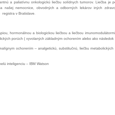
ntnú a paliatívnu onkologickú liečbu solídnych tumorov. Liečba je 
lenia našej nemocnice, obvodných a odborných lekárov iných zdrav
egistra v Bratislave.
rapiou, hormonálnou a biologickou liečbou a liečbou imunomodulátor
lických porúch ( vyvolaných základným ochorením alebo ako následok li
lígnym ochorením – analgetickú, substitučnú, liečbu metabolickýc
elú inteligenciu – IBM Watson