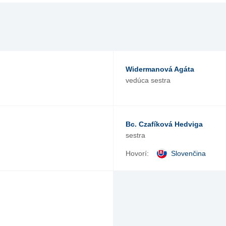
Widermanová Agáta
vedúca sestra
Bc. Czafíková Hedviga
sestra
Hovorí:
Slovenčina