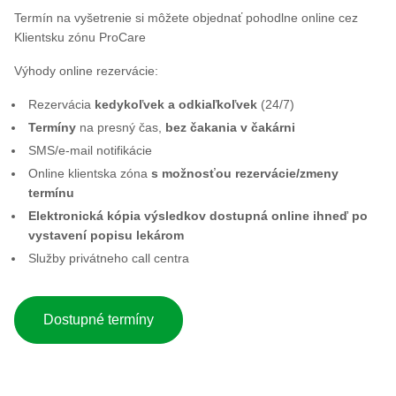
Termín na vyšetrenie si môžete objednať pohodlne online cez
Klientsku zónu ProCare
Výhody online rezervácie:
Rezervácia
kedykoľvek a odkiaľkoľvek
(24/7)
Termíny
na presný čas,
bez čakania v čakárni
SMS/e-mail notifikácie
Online klientska zóna
s možnosťou rezervácie/zmeny
termínu
Elektronická kópia výsledkov dostupná online ihneď po
vystavení popisu lekárom
Služby privátneho call centra
Dostupné termíny