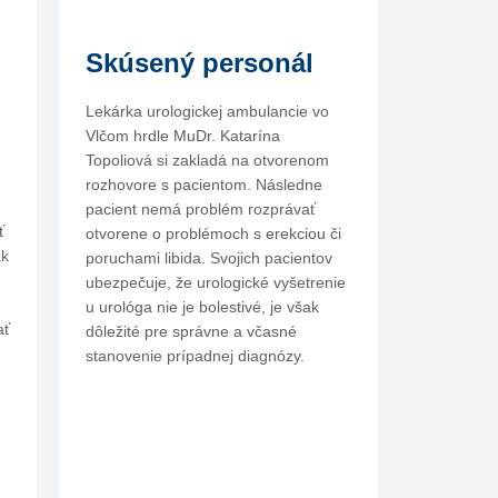
Skúsený personál
Lekárka urologickej ambulancie vo
Vlčom hrdle MuDr. Katarína
Topoliová si zakladá na otvorenom
rozhovore s pacientom. Následne
pacient nemá problém rozprávať
ť
otvorene o problémoch s erekciou či
ak
poruchami libida. Svojich pacientov
ubezpečuje, že urologické vyšetrenie
u urológa nie je bolestivé, je však
ať
dôležité pre správne a včasné
stanovenie prípadnej diagnózy.