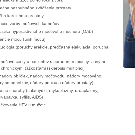
ehliadky mužov po 40 roku života
liečba nezhubného zväčšenia prostaty
ečba karcinómu prostaty
encia tvorby močových kameňov
nostika hyperaktívneho močového mechúra (OAB)
nencie moču (únik moču)
xuológia (poruchy erekcie, predčasná ejakulácia, porucha
o močové cesty u pacientov s poranením miechy a inými
chronickými ťažkosťami (sklerosis multiplex)
nádory obličiek, nádory močovodu, nádory močového
y semenníkov, nádory penisu a nádory prostaty)
osné choroby (chlamýdie, mykoplazmy, ureaplazmy,
vapavka, syfilis, AIDS)
 očkovanie HPV u mužov