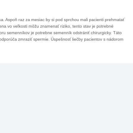
. Aspoň raz za mesiac by si pod sprchou mali pacienti prehmatať
a vo veľkosti môžu znamenať riziko, tento stav je potrebné
doru semenníkov je potrebne semenník odstrániť chirurgicky. Táto
 odporúča zmraziť spermie. Úspešnosť liečby pacientov s nádorom