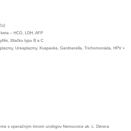
ču)
: beta – HCG, LDH, AFP
ilis, žltačku typu B a C
oplazmy, Ureaplazmy, Kvapavka, Gardnerella, Trichomonáda, HPV +
cujeme s operačným tímom urológov Nemocnice ak. L. Dérera