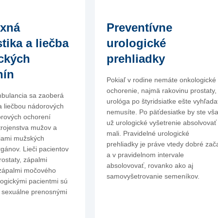
xná
Preventívne
tika a liečba
urologické
ckých
prehliadky
nín
Pokiaľ v rodine nemáte onkologické
ochorenie, najmä rakovinu prostaty,
mbulancia sa zaoberá
urológa po štyridsiatke ešte vyhľada
a liečbou nádorových
nemusíte. Po päťdesiatke by ste vš
orových ochorení
už urologické vyšetrenie absolvovať
rojenstva mužov a
mali. Pravidelné urologické
niami mužských
prehliadky je práve vtedy dobré zač
gánov. Lieči pacientov
a v pravidelnom intervale
rostaty, zápalmi
absolovovať, rovanko ako aj
zápalmi močového
samovyšetrovanie semeníkov.
ogickými pacientmi sú
o sexuálne prenosnými