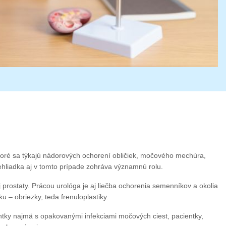
toré sa týkajú nádorových ochorení obličiek, močového mechúra,
ehliadka aj v tomto prípade zohráva významnú rolu.
prostaty. Prácou urológa je aj liečba ochorenia semenníkov a okolia
 – obriezky, teda frenuloplastiky.
entky najmä s opakovanými infekciami močových ciest, pacientky,