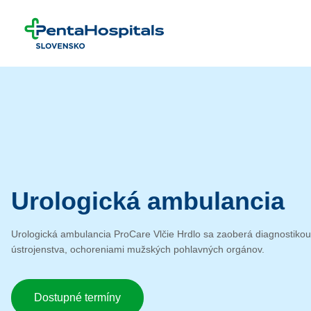
Prejsť na obsah
Urologická ambulancia
Urologická ambulancia ProCare Vlčie Hrdlo sa zaoberá diagnostiko
ústrojenstva, ochoreniami mužských pohlavných orgánov.
Dostupné termíny