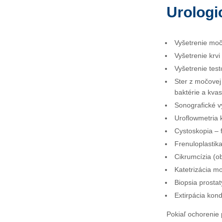
Urologi
Vyšetrenie moč
Vyšetrenie krv
Vyšetrenie test
Ster z močovej
baktérie a kvas
Sonografické v
Uroflowmetria 
Cystoskopia – f
Frenuloplastika
Cikrumcízia (o
Katetrizácia m
Biopsia prosta
Extirpácia kon
Pokiaľ ochorenie