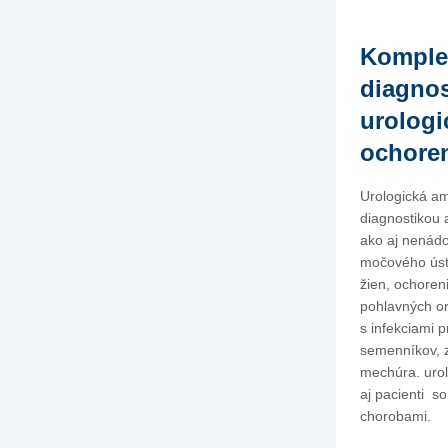
Komple
diagnos
urologi
ochore
Urologická a
diagnostikou 
ako aj nenád
močového úst
žien, ochore
pohlavných or
s infekciami p
semenníkov, 
mechúra. urol
aj pacienti s
chorobami.