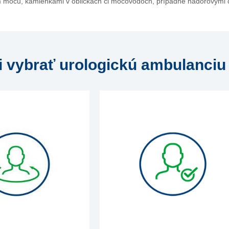
om moču, kamienkami v obličkách či močovodoch, prípadne nádorovými 
i vybrať urologickú ambulanciu 