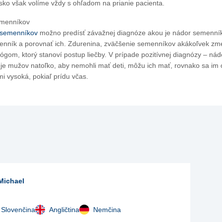
sko však volíme vždy s ohľadom na prianie pacienta.
emenníkov
 semenníkov
možno predísť závažnej diagnóze akou je nádor semenníka
enník a porovnať ich. Zdurenina, zväčšenie semenníkov akákoľvek zmen
lógom, ktorý stanoví postup liečby. V prípade pozitívnej diagnózy – ná
uje mužov natoľko, aby nemohli mať deti, môžu ich mať, rovnako sa im
i vysoká, pokiaľ prídu včas.
Michael
Slovenčina
Angličtina
Nemčina