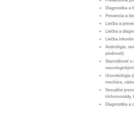
Preventívne pr
Diagnostika a 
Prevencia a li
Liečba a prev
Liečba a diag
Liečba inkonti
Andrológia, se
plodnosti)
Starostlivosť 
neurologickými 
Uroonkológia (
mechúra, nádor
Sexuálne pren
trichomonády, k
Diagnostika a