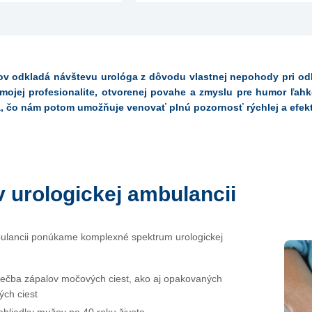
v odkladá návštevu urológa z dôvodu vlastnej nepohody pri odha
mojej profesionalite, otvorenej povahe a zmyslu pre humor ľah
a, čo nám potom umožňuje venovať plnú pozornosť rýchlej a efekt
v urologickej ambulancii
bulancii ponúkame komplexné spektrum urologickej
liečba zápalov močových ciest, ako aj opakovaných
ch ciest