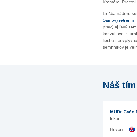
Kramáre. Pracovi
Liečba nádoru s
Samovyšetrením
pravý aj ľavý sem
konzultovať s uro
liečba neovplyvň
semnníkov je veľm
Náš tím
MUDr. Caňo 
lekár
Hovorí: