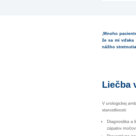
‚Mnoho paciento
že sa mi vďaka 
nášho stretnuti
Liečba 
V urologickej am
starostlivosti:
Diagnostika a 
zápalov močový