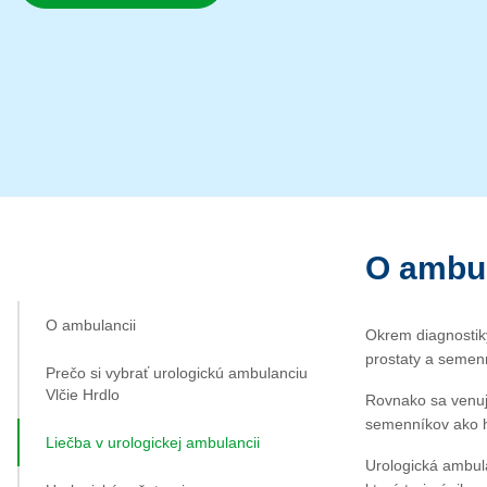
O ambul
O ambulancii
Okrem diagnostiky
prostaty a semenn
Prečo si vybrať urologickú ambulanciu
Vlčie Hrdlo
Rovnako sa venuje
semenníkov ako hy
Liečba v urologickej ambulancii
Urologická ambula