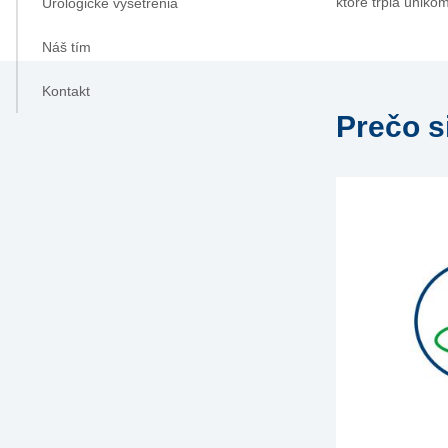
ktoré trpia únik
Urologické vyšetrenia
Náš tím
Kontakt
Prečo s