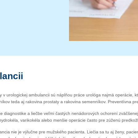
ancii
 v urologickej ambulancii sú náplňou práce urológa najmä operácie, k
íkov teda aj rakovina prostaty a rakovina semenníkov. Preventívna pr
 diagnostike a liečbe veľmi častých nenádorových ochorení zväčšenej 
drokéla, varikokéla alebo menšie operácie často pre zúženú predkožku
ncia nie je výlučne pre mužského pacienta. Liečia sa tu aj ženy, paci