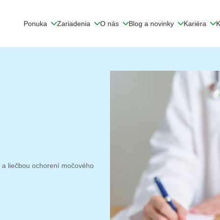
Ponuka
Zariadenia
O nás
Blog a novinky
Kariéra
K
u a liečbou ochorení močového