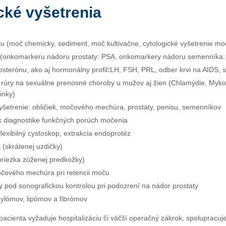
cké vyšetrenia
u (moč chemicky, sediment, moč kultivačne, cytologické vyšetrenie mo
i (onkomarkeru nádoru prostaty: PSA, onkomarkery nádoru semenníka
osterónu, ako aj hormonálny profil
:
LH, FSH, PRL, odber krvi na AIDS, syf
 rúry na sexuálne prenosné choroby u mužov aj žien (Chlamýdie, Myk
inky)
yšetrenie: obličiek, močového mechúra, prostaty, penisu, semenníkov
k diagnostike funkčných porúch močenia
lexibilný cystoskop, extrakcia endoprotéz
 (skrátenej uzdičky)
briezka zúženej predkožky)
očového mechúra pri retencii moču
ty pod sonografickou kontrolou pri podozrení na nádor prostaty
dylómov, lipómov a fibrómov
 pacienta vyžaduje hospitalizáciu či väčší operačný zákrok, spolupra