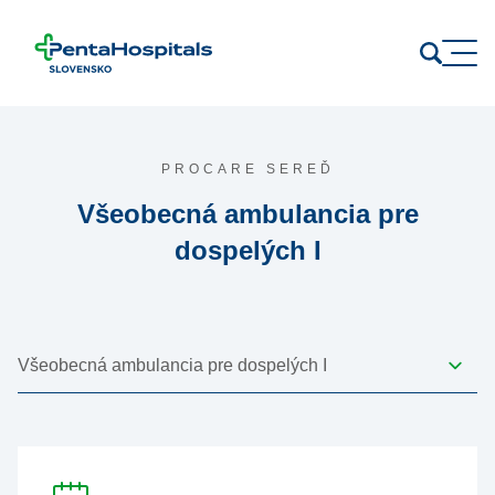
Prejsť na obsah
PROCARE SEREĎ
Všeobecná ambulancia pre
dospelých I