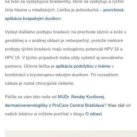
na tvári sa vyskytujúce bradavičky, ktoré sa vyskytujú a rýchlo
šíria hlavne u mladistvých. Liečba je jednoduchá –
povrchová
aplikácia kvapalným dusíko
m.
Výskyt ďalšieho podtypu bradavíc na prechode slizníc a kože v
genitálnej a v análnej oblasti je nebezpečný, pretože niektoré
podtypy týchto bradavíc majú onkogénny potenciál HPV 16 a
HPV 18. V týchto prípadoch treba vždy vyšetriť aj sexuálneho
partnera. Účinná liečba je
aplikácia podofylinu v kréme
v
kombinácii s kryoterapiou tekutým dusíkom. Pri rozsiahlom
náleze je nutné chirurgické riešenie.
Páčila sa vám táto rada od
MUDr. Renáty Kurišovej,
dermatovenerologičky z ProCare Central Bratislava
?
Viac rád
od
našich lekárov si môžete prečítať v blogu
O zdraví
.