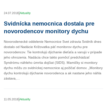
|
24.07.2018
Aktuality
Svidnícka nemocnica dostala pre
novorodencov monitory dychu
Novorodenecké oddelenie Nemocnice Svet zdravia Svidník dnes
dostalo od Nadácie Križovatka päť monitorov dychu pre
novorodencov. Tie kontrolujú dýchanie dieťaťa a varujú v prípade
jeho ohrozenia. Nadácia chce takto pomôcť predchádzať
Syndrómu náhleho úmrtia dojčiat (SIDS). Mamičky si monitory
dychu môžu zo svidníckej nemocnice aj požičať domov. „Monitory
dychu kontrolujú dýchanie novorodenca a ak nastane jeho náhla
zástava,…
|
11.05.2018
Aktuality