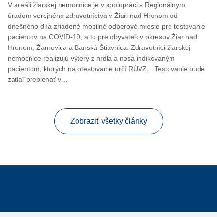
V areáli žiarskej nemocnice je v spolupráci s Regionálnym
úradom verejného zdravotníctva v Žiari nad Hronom od
dnešného dňa zriadené mobilné odberové miesto pre testovanie
pacientov na COVID-19, a to pre obyvateľov okresov Žiar nad
Hronom, Žarnovica a Banská Štiavnica. Zdravotníci žiarskej
nemocnice realizujú výtery z hrdla a nosa indikovaným
pacientom, ktorých na otestovanie určí RÚVZ. Testovanie bude
zatiaľ prebiehať v…
Zobraziť všetky články