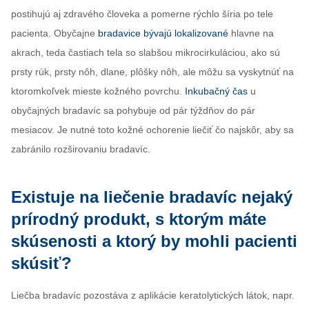
postihujú aj zdravého človeka a pomerne rýchlo šíria po tele
pacienta. Obyčajne
bradavice bývajú lokalizované
hlavne na
akrach, teda častiach tela so slabšou mikrocirkuláciou, ako sú
prsty rúk, prsty nôh, dlane, plôšky nôh, ale môžu sa vyskytnúť na
ktoromkoľvek mieste kožného povrchu.
Inkubačný čas
u
obyčajných bradavíc sa pohybuje od pár týždňov do pár
mesiacov. Je nutné toto kožné ochorenie liečiť čo najskôr, aby sa
zabránilo rozširovaniu bradavíc.
Existuje na liečenie bradavíc nejaký
prírodný produkt, s ktorým máte
skúsenosti a ktorý by mohli pacienti
skúsiť?
Liečba bradavíc pozostáva z aplikácie keratolytických látok, napr.