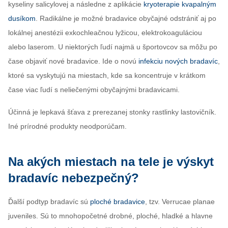
kyseliny salicylovej a následne z aplikácie
kryoterapie kvapalným
dusíkom
. Radikálne je možné bradavice obyčajné odstrániť aj po
lokálnej anestézii exkochleačnou lyžicou, elektrokoaguláciou
alebo laserom. U niektorých ľudí najmä u športovcov sa môžu po
čase objaviť nové bradavice. Ide o novú
infekciu nových bradavíc
,
ktoré sa vyskytujú na miestach, kde sa koncentruje v krátkom
čase viac ľudí s neliečenými obyčajnými bradavicami.
Účinná je lepkavá šťava z prerezanej stonky rastlinky lastovičník.
Iné prírodné produkty neodporúčam.
Na akých miestach na tele je výskyt
bradavíc nebezpečný?
Ďalší podtyp bradavíc sú
ploché bradavice
, tzv. Verrucae planae
juveniles. Sú to mnohopočetné drobné, ploché, hladké a hlavne