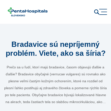
Prejsť na obsah
Bradavice sú nepríjemný
problém. Viete, ako sa šíria?
Prečo sa u ľudí, ktorí majú bradavice, časom objavujú ďalšie a
ďalšie? Bradavice obyčajné (verrucae vulgares) sú rovnako ako
plesne veľmi častým kožným ochorením, ktoré na rozdiel od
plesní ľahko postihujú aj zdravého človeka a pomerne rýchlo šíria
po tele pacienta. Obyčajne bradavice bývajú lokalizované hlavne
na akrach, teda častiach tela so slabšou mikrocirkuláciou, ako…