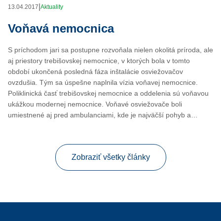
|
13.04.2017
Aktuality
Voňavá nemocnica
S príchodom jari sa postupne rozvoňala nielen okolitá príroda, ale
aj priestory trebišovskej nemocnice, v ktorých bola v tomto
období ukončená posledná fáza inštalácie osviežovačov
ovzdušia. Tým sa úspešne naplnila vízia voňavej nemocnice.
Poliklinická časť trebišovskej nemocnice a oddelenia sú voňavou
ukážkou modernej nemocnice. Voňavé osviežovače boli
umiestnené aj pred ambulanciami, kde je najväčší pohyb a…
Zobraziť všetky články