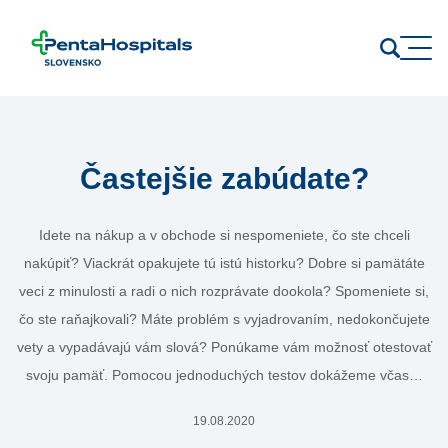
Prejsť na obsah
Častejšie zabúdate?
Idete na nákup a v obchode si nespomeniete, čo ste chceli
nakúpiť? Viackrát opakujete tú istú historku? Dobre si pamätáte
veci z minulosti a radi o nich rozprávate dookola? Spomeniete si,
čo ste raňajkovali? Máte problém s vyjadrovaním, nedokončujete
vety a vypadávajú vám slová? Ponúkame vám možnosť otestovať
svoju pamäť. Pomocou jednoduchých testov dokážeme včas…
19.08.2020