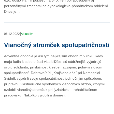
620, došlo vlani k poklesu na 540. Ten bol spôsobený aj
personálnymi zmenami na gynekologicko-pôrodníckom oddelení.
Dnes je…
|
06.12.2022
Aktuality
Vianočný stromček spolupatričnosti
Adventné obdobie je asi tým najkrajším obdobím v roku, kedy
majú ľudia k sebe o čosi viac bližšie, sú súdržnejší, vyjadrujú
svoju solidaritu, príslušnosť k sebe navzájom, jedným slovom
spolupatričnosť. Dobrovoľníci „Krajšieho dňa“ pri Nemocnici
Svidník vyjadrili svoju spolupatričnosť jedinečným spôsobom,
prípravou vlastnoručne vyrobených vianočných ozdôb, ktorými
ozdobili vianočný stromček pri fyziatricko – rehabilitačnom
pracovisku. Nakoľko vyrobili a doniesli…