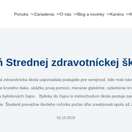
Ponuka
Zariadenia
O nás
Blog a novinky
Kariéra
K
 Strednej zdravotníckej š
á zdravotnícka škola usporiadala podujatie pre verejnosť, kde mali návš
e krvného tlaku, ukážku prvej pomoci, meranie glykémie, vyšetrenie kr
 bylinkových čajov. Bylinky do čajov si mimochodom škola pestuje sa
e. Študenti prevažne štvrtého ročníka počas dňa zrealizovali spolu a
02.10.2019