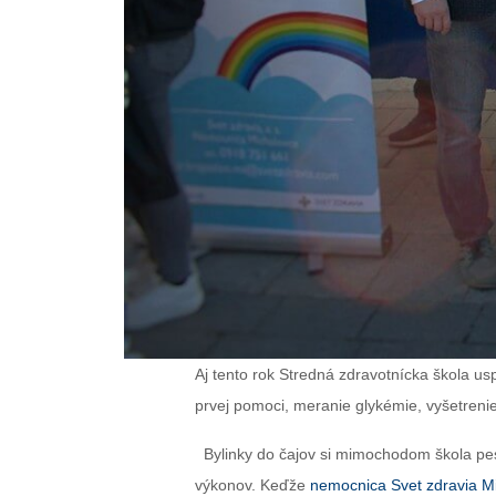
Aj tento rok Stredná zdravotnícka škola usp
prvej pomoci, meranie glykémie, vyšetrenie
Bylinky do čajov si mimochodom škola pest
výkonov. Keďže
nemocnica Svet zdravia M