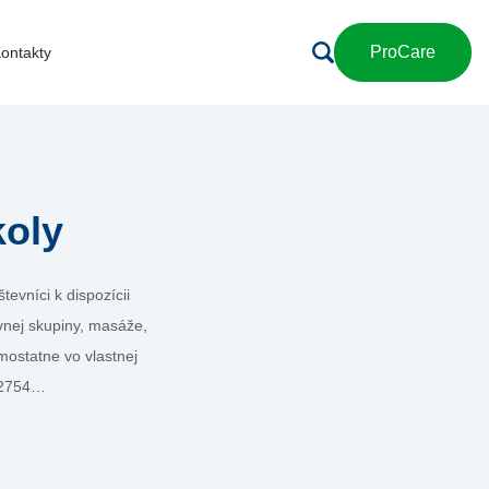
ProCare
ontakty
koly
tevníci k dispozícii
vnej skupiny, masáže,
mostatne vo vlastnej
ž 2754…