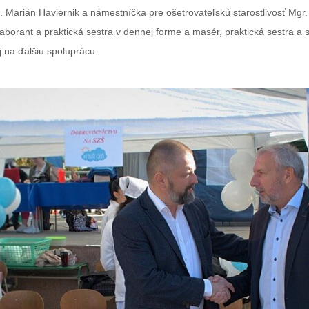
Ing. Marián Haviernik a námestníčka pre ošetrovateľskú starostlivosť M
borant a praktická sestra v dennej forme a masér, praktická sestra a s
 na ďalšiu spoluprácu.