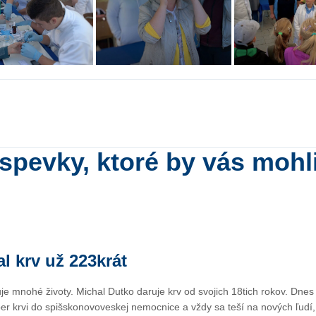
íspevky, ktoré by vás mohl
l krv už 223krát
je mnohé životy. Michal Dutko daruje krv od svojich 18tich rokov. Dnes
er krvi do spišskonovoveskej nemocnice a vždy sa teší na nových ľudí