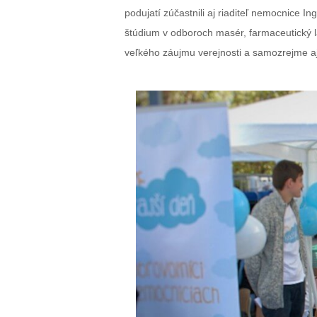
podujatí zúčastnili aj riaditeľ nemocnice 
štúdium v odboroch masér, farmaceutický la
veľkého záujmu verejnosti a samozrejme aj