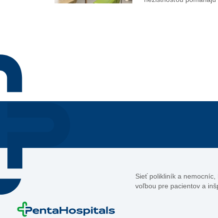
Sieť polikliník a nemocníc
voľbou pre pacientov a inš