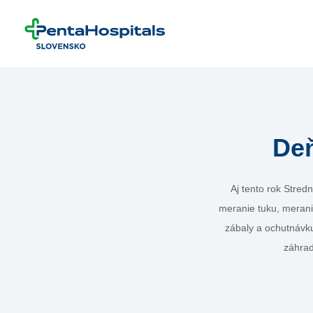
Prejsť na obsah
Deň
Aj tento rok Stredn
meranie tuku, merani
zábaly a ochutnávku
záhrad