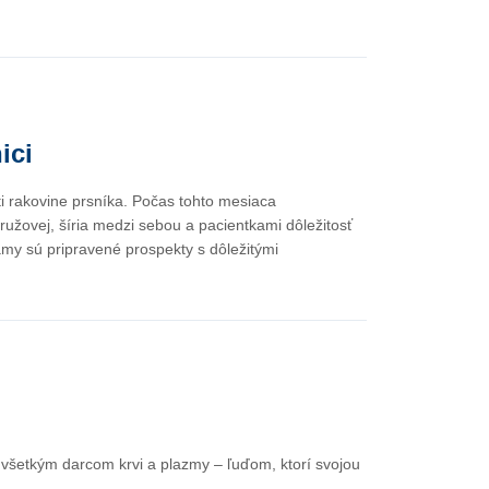
ici
i rakovine prsníka. Počas tohto mesiaca
užovej, šíria medzi sebou a pacientkami dôležitosť
ámy sú pripravené prospekty s dôležitými
u všetkým darcom krvi a plazmy – ľuďom, ktorí svojou