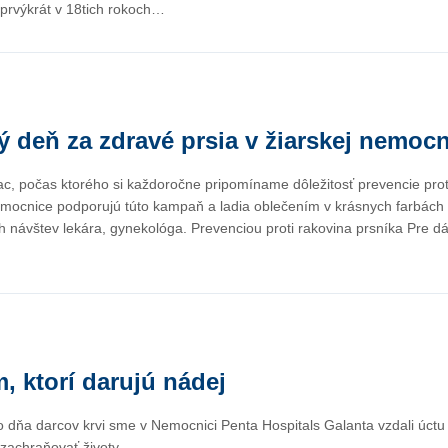
 prvýkrát v 18tich rokoch…
 deň za zdravé prsia v žiarskej nemocn
c, počas ktorého si každoročne pripomíname dôležitosť prevencie prot
mocnice podporujú túto kampaň a ladia oblečením v krásnych farbách r
h návštev lekára, gynekológa. Prevenciou proti rakovina prsníka Pre d
, ktorí darujú nádej
ého dňa darcov krvi sme v Nemocnici Penta Hospitals Galanta vzdali úct
zachraňovať životy.