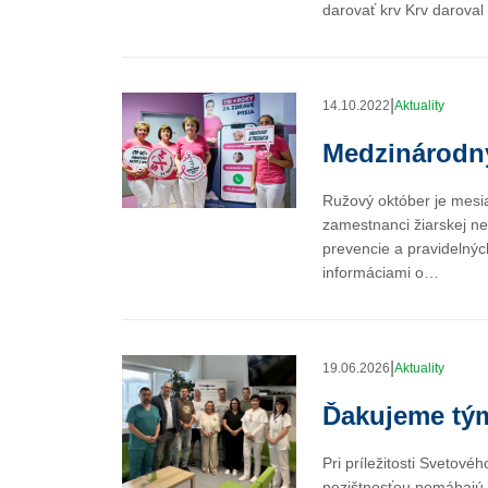
darovať krv Krv daroval
|
14.10.2022
Aktuality
Medzinárodný
Ružový október je mesia
zamestnanci žiarskej ne
prevencie a pravidelnýc
informáciami o…
|
19.06.2026
Aktuality
Ďakujeme tým
Pri príležitosti Svetov
nezištnosťou pomáhajú 