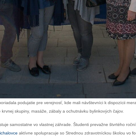
oriadala podujatie pre verejnosť, kde mali návštevníci k dispozícii me
 krvnej skupiny, masáže, zábaly a ochutnávku bylinkových čajov.
uje samostatne vo vlastnej záhrade. Študenti prevažne štvrtého roční
ichalovce
aktívne spolupracuje so Strednou zdravotníckou školou vo fo