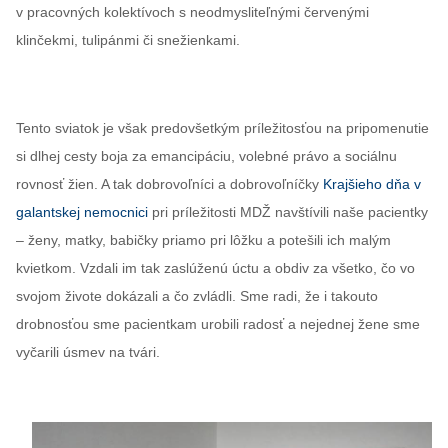
v pracovných kolektívoch s neodmysliteľnými červenými
klinčekmi, tulipánmi či snežienkami.
Tento sviatok je však predovšetkým príležitosťou na pripomenutie
si dlhej cesty boja za emancipáciu, volebné právo a sociálnu
rovnosť žien. A tak dobrovoľníci a dobrovoľníčky
Krajšieho dňa v
galantskej nemocnici
pri príležitosti MDŽ navštívili naše pacientky
– ženy, matky, babičky priamo pri lôžku a potešili ich malým
kvietkom. Vzdali im tak zaslúženú úctu a obdiv za všetko, čo vo
svojom živote dokázali a čo zvládli. Sme radi, že i takouto
drobnosťou sme pacientkam urobili radosť a nejednej žene sme
vyčarili úsmev na tvári.