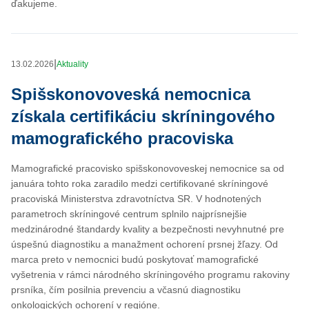
ďakujeme.
|
13.02.2026
Aktuality
Spišskonovoveská nemocnica
získala certifikáciu skríningového
mamografického pracoviska
Mamografické pracovisko spišskonovoveskej nemocnice sa od
januára tohto roka zaradilo medzi certifikované skríningové
pracoviská Ministerstva zdravotníctva SR. V hodnotených
parametroch skríningové centrum splnilo najprísnejšie
medzinárodné štandardy kvality a bezpečnosti nevyhnutné pre
úspešnú diagnostiku a manažment ochorení prsnej žľazy. Od
marca preto v nemocnici budú poskytovať mamografické
vyšetrenia v rámci národného skríningového programu rakoviny
prsníka, čím posilnia prevenciu a včasnú diagnostiku
onkologických ochorení v regióne.