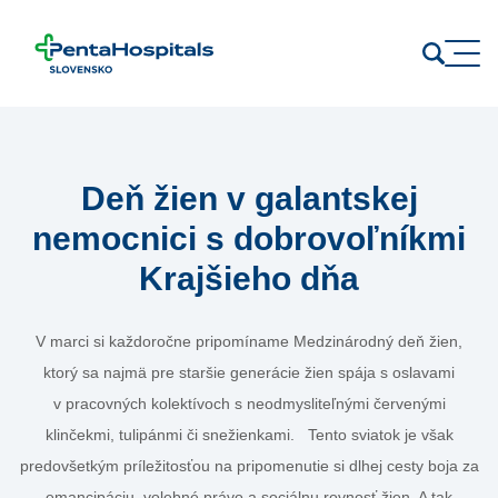
Prejsť na obsah
Deň žien v galantskej
nemocnici s dobrovoľníkmi
Krajšieho dňa
V marci si každoročne pripomíname Medzinárodný deň žien,
ktorý sa najmä pre staršie generácie žien spája s oslavami
v pracovných kolektívoch s neodmysliteľnými červenými
klinčekmi, tulipánmi či snežienkami. Tento sviatok je však
predovšetkým príležitosťou na pripomenutie si dlhej cesty boja za
emancipáciu, volebné právo a sociálnu rovnosť žien. A tak