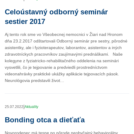
Celoústavný odborný seminár
sestier 2017
Aj tento rok sme vo Všeobecnej nemocnici v Žiari nad Hronom
dňa 23.2.2017 odštartovali Odborný seminár pre sestry, pôrodné
asistentky, ale i fyzioterapeutov, laborantov, asistentov a iných
zdravotníckych pracovníkov zaujímavými prednáškami. Naše
kolegyne z fyziatricko-rehabilitačného oddelenia na seminári
vysvetlili, čo je tejpovanie a predviedli prostredníctvom
videonahrávky praktické ukážky aplikácie tejpovacích pások.
Neurológovia predstavili život…
|
25.07.2022
Aktuality
Bonding otca a dieťaťa
Novorodenec má tesne po pôrode neobyčajný behaviorálny