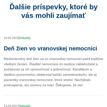
Ďalšie príspevky, ktoré by
vás mohli zaujímať
|
10.03.2023
Aktuality
Deň žien vo vranovskej nemocnici
Medzinárodný deň žien sa vo vranovskej nemocnici patril tradične
všetkým ženám. Riaditeľ nemocnice im osobne zablahoželal a
poďakoval za ich výnimočnosť a jedinečnosť. Karafiátom a
sladkou pozornosťou obdaroval každú zamestnankyňu, ale aj
pacientky vranovskej nemocnice, ktoré stretol. Nechýbalo
prekvapenie, ani úsmevy na tvári. Ďakujeme, že ste!
|
13.03.2017
Aktuality