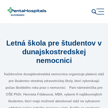
Prejsť na obsah
Letná škola pre študentov v
dunajskostredskej
nemocnici
Každoročne dunajskostredská nemocnica organizuje platenú stáž
pre študentov strednej zdravotníckej školy, ktorí vykonávajú
počas školského roka prax v nemocnici. Pani námestníčka pre
OŠE PhDr. Henrieta Földesová, MBA, vyberie 8 najšikovnejších
študentov, ktorí majú možnosť absolvovať stáž na vybranom
oddelení počas jedného mesiaca v lete. Keďže sa opatrenia