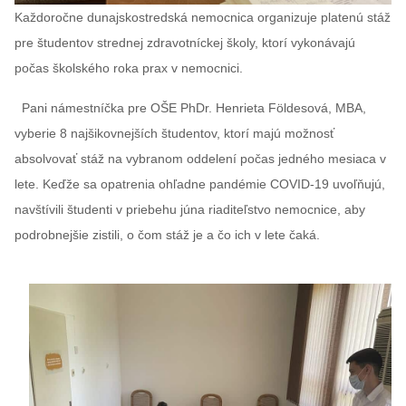
Každoročne dunajskostredská nemocnica organizuje platenú stáž
pre študentov strednej zdravotníckej školy, ktorí vykonávajú
počas školského roka prax v nemocnici.
Pani námestníčka pre OŠE PhDr. Henrieta Földesová, MBA,
vyberie 8 najšikovnejších študentov, ktorí majú možnosť
absolvovať stáž na vybranom oddelení počas jedného mesiaca v
lete. Keďže sa opatrenia ohľadne pandémie COVID-19 uvoľňujú,
navštívili študenti v priebehu júna riaditeľstvo nemocnice, aby
podrobnejšie zistili, o čom stáž je a čo ich v lete čaká.