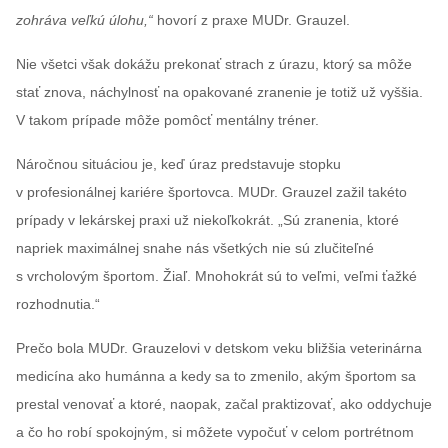
zohráva veľkú úlohu,“
hovorí z praxe MUDr. Grauzel.
Nie všetci však dokážu prekonať strach z úrazu, ktorý sa môže
stať znova, náchylnosť na opakované zranenie je totiž už vyššia.
V takom prípade môže pomôcť mentálny tréner.
Náročnou situáciou je, keď úraz predstavuje stopku
v profesionálnej kariére športovca. MUDr. Grauzel zažil takéto
prípady v lekárskej praxi už niekoľkokrát. „Sú zranenia, ktoré
napriek maximálnej snahe nás všetkých nie sú zlučiteľné
s vrcholovým športom. Žiaľ. Mnohokrát sú to veľmi, veľmi ťažké
rozhodnutia.“
Prečo bola MUDr. Grauzelovi v detskom veku bližšia veterinárna
medicína ako humánna a kedy sa to zmenilo, akým športom sa
prestal venovať a ktoré, naopak, začal praktizovať, ako oddychuje
a čo ho robí spokojným, si môžete vypočuť v celom portrétnom