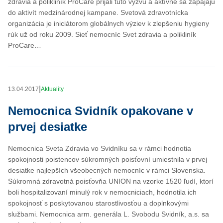
zdravia a polikliník ProCare prijali túto výzvu a aktívne sa zapájajú
do aktivít medzinárodnej kampane. Svetová zdravotnícka
organizácia je iniciátorom globálnych výziev k zlepšeniu hygieny
rúk už od roku 2009. Sieť nemocníc Svet zdravia a polikliník
ProCare…
|
13.04.2017
Aktuality
Nemocnica Svidník opakovane v
prvej desiatke
Nemocnica Sveta Zdravia vo Svidníku sa v rámci hodnotia
spokojnosti poistencov súkromných poisťovní umiestnila v prvej
desiatke najlepších všeobecných nemocníc v rámci Slovenska.
Súkromná zdravotná poisťovňa UNION na vzorke 1520 ľudí, ktorí
boli hospitalizovaní minulý rok v nemocniciach, hodnotila ich
spokojnosť s poskytovanou starostlivosťou a doplnkovými
službami. Nemocnica arm. generála L. Svobodu Svidník, a.s. sa