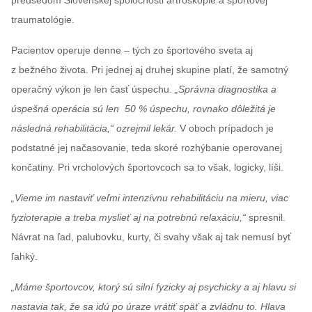
traumatológie.
Pacientov operuje denne – tých zo športového sveta aj
z bežného života. Pri jednej aj druhej skupine platí, že samotný
operačný výkon je len časť úspechu.
„Správna diagnostika a
úspešná operácia sú len 50 % úspechu, rovnako dôležitá je
následná rehabilitácia,“ ozrejmil lekár.
V oboch prípadoch je
podstatné jej načasovanie, teda skoré rozhýbanie operovanej
končatiny. Pri vrcholových športovcoch sa to však, logicky, líši.
„Vieme im nastaviť veľmi intenzívnu rehabilitáciu na mieru, viac
fyzioterapie a treba myslieť aj na potrebnú relaxáciu,“
spresnil.
Návrat na ľad, palubovku, kurty, či svahy však aj tak nemusí byť
ľahký.
„Máme športovcov, ktorý sú silní fyzicky aj psychicky a aj hlavu si
nastavia tak, že sa idú po úraze vrátiť späť a zvládnu to. Hlava