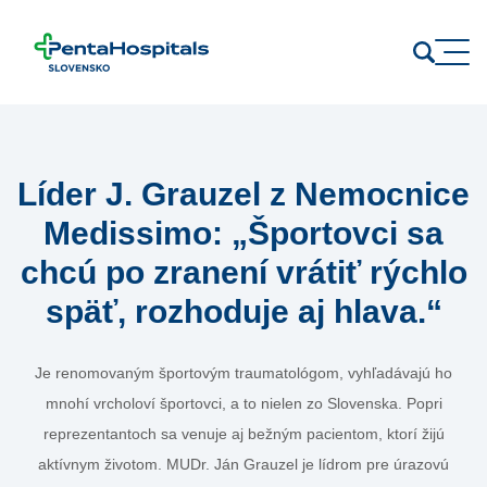
Prejsť na obsah
Líder J. Grauzel z Nemocnice
Medissimo: „Športovci sa
chcú po zranení vrátiť rýchlo
späť, rozhoduje aj hlava.“
Je renomovaným športovým traumatológom, vyhľadávajú ho
mnohí vrcholoví športovci, a to nielen zo Slovenska. Popri
reprezentantoch sa venuje aj bežným pacientom, ktorí žijú
aktívnym životom. MUDr. Ján Grauzel je lídrom pre úrazovú