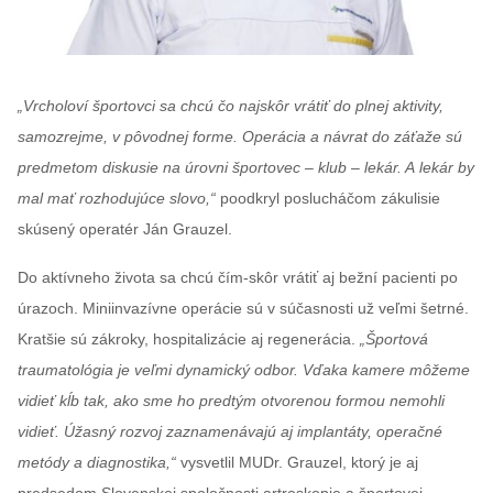
„Vrcholoví športovci sa chcú čo najskôr vrátiť do plnej aktivity,
samozrejme, v pôvodnej forme. Operácia a návrat do záťaže sú
predmetom diskusie na úrovni športovec – klub – lekár. A lekár by
mal mať rozhodujúce slovo,“
poodkryl poslucháčom zákulisie
skúsený operatér Ján Grauzel.
Do aktívneho života sa chcú čím-skôr vrátiť aj bežní pacienti po
úrazoch. Miniinvazívne operácie sú v súčasnosti už veľmi šetrné.
Kratšie sú zákroky, hospitalizácie aj regenerácia.
„Športová
traumatológia je veľmi dynamický odbor. Vďaka kamere môžeme
vidieť kĺb tak, ako sme ho predtým otvorenou formou nemohli
vidieť. Úžasný rozvoj zaznamenávajú aj implantáty, operačné
metódy a diagnostika,“
vysvetlil MUDr. Grauzel, ktorý je aj
predsedom Slovenskej spoločnosti artroskopie a športovej