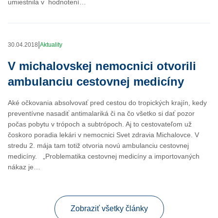
umiestnila v hodnotení…
|
30.04.2018
Aktuality
V michalovskej nemocnici otvorili
ambulanciu cestovnej medicíny
Aké očkovania absolvovať pred cestou do tropických krajín, kedy
preventívne nasadiť antimalariká či na čo všetko si dať pozor
počas pobytu v trópoch a subtrópoch. Aj to cestovateľom už
čoskoro poradia lekári v nemocnici Svet zdravia Michalovce. V
stredu 2. mája tam totiž otvoria novú ambulanciu cestovnej
medicíny. „Problematika cestovnej medicíny a importovaných
nákaz je…
Zobraziť všetky články