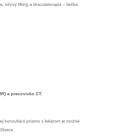
niťový lifting a draculaterapia – liečba
R) a pracovisko CT.
ej konzultácii priamo s lekárom je možné
Dôvera.