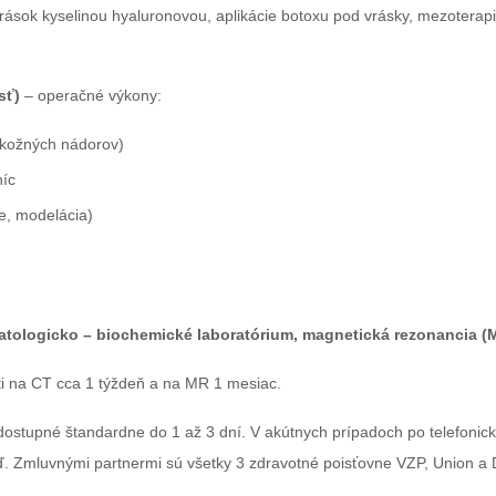
rások kyselinou hyaluronovou, aplikácie botoxu pod vrásky, mezoterapia, 
sť)
– operačné výkony:
 kožných nádorov)
níc
e, modelácia)
tologicko – biochemické laboratórium, magnetická rezonancia (M
ti na CT cca 1 týždeň a na MR 1 mesiac.
dostupné štandardne do 1 až 3 dní. V akútnych prípadoch po telefonick
ď. Zmluvnými partnermi sú všetky 3 zdravotné poisťovne VZP, Union a 