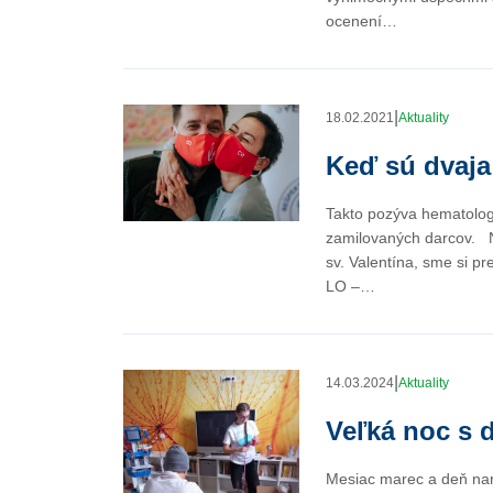
ocenení…
|
18.02.2021
Aktuality
Keď sú dvaja 
Takto pozýva hematolog
zamilovaných darcov. Na
sv. Valentína, sme si pr
LO –…
|
14.03.2024
Aktuality
Veľká noc s 
Mesiac marec a deň nar