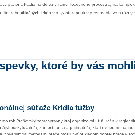
vý pacient, kladieme dôraz v rámci liečebného procesu aj na komplexnú
e tím rehabilitačných lekárov a fyzioterapeutov prostredníctvom rôznyc
íspevky, ktoré by vás mohl
ionálnej súťaže Krídla túžby
ento rok Prešovský samosprávny kraj organizoval už 8. ročník regioná
 nájsť poskytovateľa, zamestnanca a prijímateľa, ktorí svojou mimoriad
 inovatívnymi metódami práce môžu byť príkladom dobrej práce v so