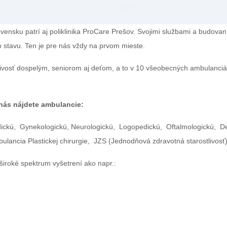
lovensku patrí aj poliklinika ProCare Prešov. Svojimi službami a budo
ho stavu. Ten je pre nás vždy na prvom mieste.
vosť dospelým, seniorom aj deťom, a to v 10 všeobecných ambulanciác
 nás nájdete ambulancie:
ickú, Gynekologickú, Neurologickú, Logopedickú, Oftalmologickú, De
ncia Plastickej chirurgie, JZS (Jednodňová zdravotná starostlivosť
iroké spektrum vyšetrení ako napr.: