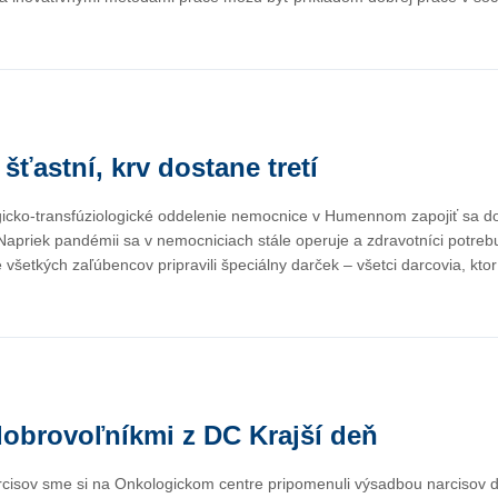
šťastní, krv dostane tretí
icko-transfúziologické oddelenie nemocnice v Humennom zapojiť sa do
priek pandémii sa v nemocniciach stále operuje a zdravotníci potrebujú 
e všetkých zaľúbencov pripravili špeciálny darček – všetci darcovia, kto
dobrovoľníkmi z DC Krajší deň
cisov sme si na Onkologickom centre pripomenuli výsadbou narcisov 