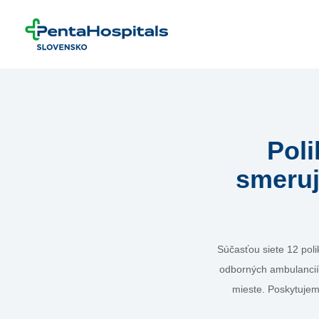
Prejsť na obsah
Poli
smeruj
Súčasťou siete 12 poli
odborných ambulancií 
mieste. Poskytujem