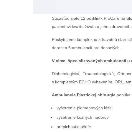
Súčasťou siete 12 polikliník ProCare na S
pacientovi kvalitu života a jeho zdravotné
Poskytujeme komplexnú zdravotnú starostli
dorast a 6 ambulancií pre dospelých.
V rámci špecializovaných ambulancií u
Diabetologickú, Traumatologickú, Ortoped
s kompletným ECHO vybavením, ORL, ambula
Ambulancia Plastickej chirurgie
ponúka š
vyšetrenie pigmentových lézií
vyšetrenie kožných nádorov
prepichnutie ušníc