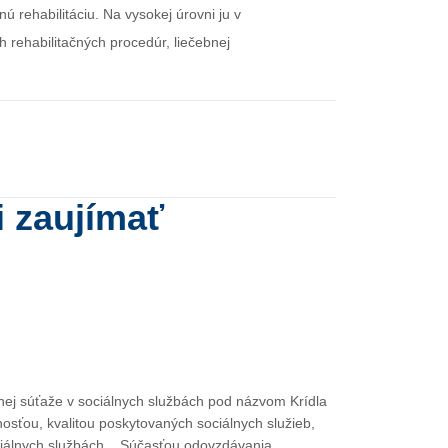
 rehabilitáciu. Na vysokej úrovni ju v
h rehabilitačných procedúr, liečebnej
i zaujímať
lnej súťaže v sociálnych službách pod názvom Krídla
nosťou, kvalitou poskytovaných sociálnych služieb,
ciálnych službách. Súčasťou odovzdávania