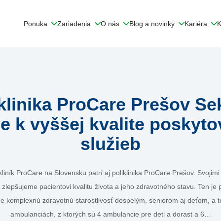
Ponuka
Zariadenia
O nás
Blog a novinky
Kariéra
K
klinika ProCare Prešov S
e k vyššej kvalite poskyt
služieb
kliník ProCare na Slovensku patrí aj poliklinika ProCare Prešov. Svoji
zlepšujeme pacientovi kvalitu života a jeho zdravotného stavu. Ten je
e komplexnú zdravotnú starostlivosť dospelým, seniorom aj deťom, a 
ambulanciách, z ktorých sú 4 ambulancie pre deti a dorast a 6…