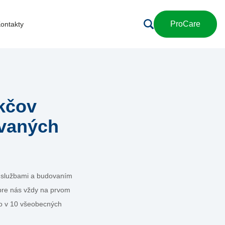
ProCare
ontakty
ekčov
ovaných
mi službami a budovaním
 pre nás vždy na prvom
to v 10 všeobecných