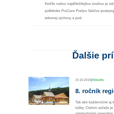
Keďže našou najdôležitejšou snahou je zdra
poliklinike ProCare Prešov Sekčov poskytuj
telesnej výchovy a pod.
Ďalšie pr
|
23.10.2018
Aktuality
8. ročník reg
Tak ako každoročne aj t
túžby. Cieľom súťaže je
výnimočnými úspechmi a