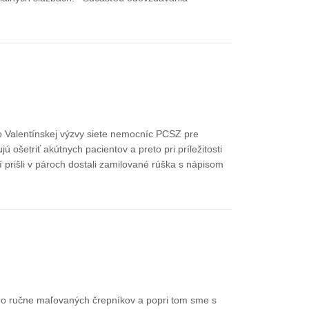
 Valentínskej výzvy siete nemocníc PCSZ pre
ošetriť akútnych pacientov a preto pri príležitosti
rí prišli v pároch dostali zamilované rúška s nápisom
do ručne maľovaných črepníkov a popri tom sme s