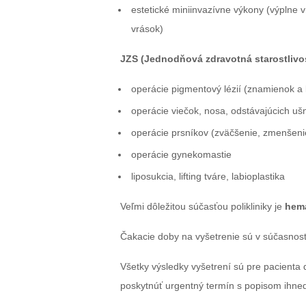
estetické miniinvazívne výkony (výplne v
vrások)
JZS (Jednodňová zdravotná starostlivo
operácie pigmentový lézií (znamienok a
operácie viečok, nosa, odstávajúcich uš
operácie prsníkov (zväčšenie, zmenšeni
operácie gynekomastie
liposukcia, lifting tváre, labioplastika
Veľmi dôležitou súčasťou polikliniky je
hema
Čakacie doby na vyšetrenie sú v súčasnos
Všetky výsledky vyšetrení sú pre pacienta 
poskytnúť urgentný termín s popisom ihne