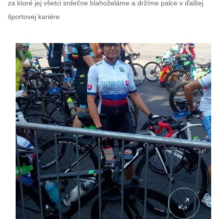
za ktoré jej všetci srdečne blahoželáme a držíme palce v ďalšej
športovej kariére