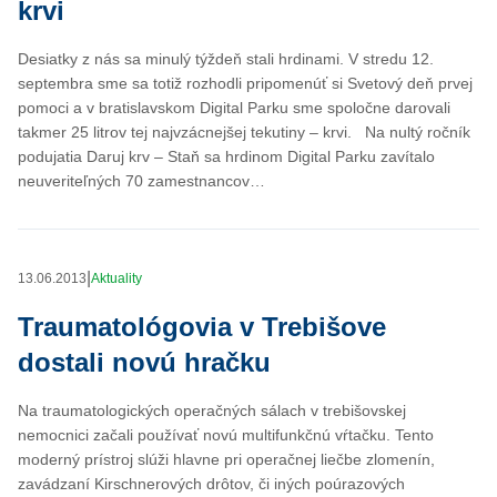
krvi
Desiatky z nás sa minulý týždeň stali hrdinami. V stredu 12.
septembra sme sa totiž rozhodli pripomenúť si Svetový deň prvej
pomoci a v bratislavskom Digital Parku sme spoločne darovali
takmer 25 litrov tej najvzácnejšej tekutiny – krvi. Na nultý ročník
podujatia Daruj krv – Staň sa hrdinom Digital Parku zavítalo
neuveriteľných 70 zamestnancov…
|
13.06.2013
Aktuality
Traumatológovia v Trebišove
dostali novú hračku
Na traumatologických operačných sálach v trebišovskej
nemocnici začali používať novú multifunkčnú vŕtačku. Tento
moderný prístroj slúži hlavne pri operačnej liečbe zlomenín,
zavádzaní Kirschnerových drôtov, či iných poúrazových