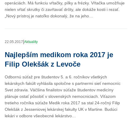
operáciách. Má funkciu vŕtačky, pílky a frézky. Vŕtačka umožňuje
nielen vŕtať skrutky či zavŕtavať drôty, ale dokáže kosti i rezať.
„Nový prístroj je natoľko dokonalý, že na jeho…
|
22.05.2017
Aktuality
Najlepším medikom roka 2017 je
Filip Olekšák z Levoče
Odbornú súťaž pre študentov 5. a 6. ročníkov všetkých
lekárskych fakúlt vyhlásila spoločne s partnermi sieť nemocníc
Svet zdravia. Väčšina finalistov súťaže študentov medicíny
plánuje ostať pôsobiť v slovenských nemocniciach. Víťazom
tretieho ročníka súťaže Medik roka 2017 sa stal 24-ročný Filip
Olekšák z Jesseniovej lekárskej fakulty UK v Martine. Budúci
lekári v odbore všeobecné lekárstvo…