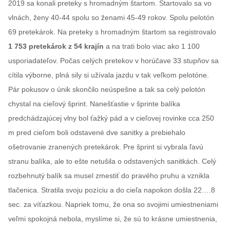
2019 sa konali preteky s hromadným štartom. Štartovalo sa vo
vlnách, ženy 40-44 spolu so ženami 45-49 rokov. Spolu pelotón
69 pretekárok. Na preteky s hromadným štartom sa registrovalo
1 753 pretekárok z 54 krajín
a na trati bolo viac ako 1 100
usporiadateľov. Počas celých pretekov v horúčave 33 stupňov sa
cítila výborne, plná sily si užívala jazdu v tak veľkom pelotóne.
Pár pokusov o únik skončilo neúspešne a tak sa celý pelotón
chystal na cieľový šprint. Nanešťastie v šprinte balíka
predchádzajúcej vlny bol ťažký pád a v cieľovej rovinke cca 250
m pred cieľom boli odstavené dve sanitky a prebiehalo
ošetrovanie zranených pretekárok. Pre šprint si vybrala ľavú
stranu balíka, ale to ešte netušila o odstavených sanitkách. Celý
rozbehnutý balík sa musel zmestiť do pravého pruhu a vznikla
tlačenica. Stratila svoju pozíciu a do cieľa napokon došla 22….8
sec. za víťazkou. Napriek tomu, že ona so svojimi umiestneniami
veľmi spokojná nebola, myslíme si, že sú to krásne umiestnenia,