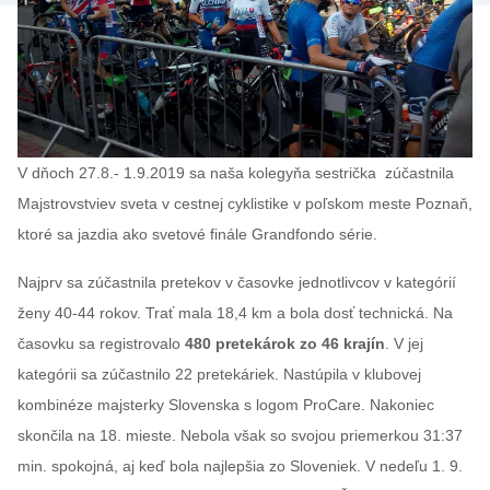
V dňoch 27.8.- 1.9.2019 sa naša kolegyňa sestrička
zúčastnila
Majstrovstviev sveta v cestnej cyklistike v poľskom meste Poznaň,
ktoré sa jazdia ako svetové finále Grandfondo série.
Najprv sa zúčastnila pretekov v časovke jednotlivcov v kategórií
ženy 40-44 rokov. Trať mala 18,4 km a bola dosť technická. Na
časovku sa registrovalo
480 pretekárok zo 46 krajín
. V jej
kategórii sa zúčastnilo 22 pretekáriek. Nastúpila v klubovej
kombinéze majsterky Slovenska s logom ProCare. Nakoniec
skončila na 18. mieste. Nebola však so svojou priemerkou 31:37
min. spokojná, aj keď bola najlepšia zo Sloveniek. V nedeľu 1. 9.