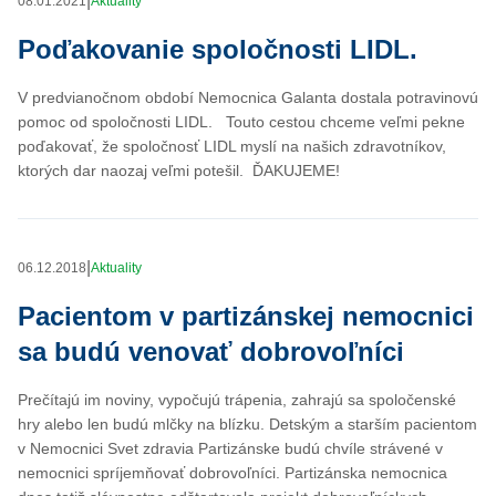
|
08.01.2021
Aktuality
Poďakovanie spoločnosti LIDL.
V predvianočnom období Nemocnica Galanta dostala potravinovú
pomoc od spoločnosti LIDL. Touto cestou chceme veľmi pekne
poďakovať, že spoločnosť LIDL myslí na našich zdravotníkov,
ktorých dar naozaj veľmi potešil. ĎAKUJEME!
|
06.12.2018
Aktuality
Pacientom v partizánskej nemocnici
sa budú venovať dobrovoľníci
Prečítajú im noviny, vypočujú trápenia, zahrajú sa spoločenské
hry alebo len budú mlčky na blízku. Detským a starším pacientom
v Nemocnici Svet zdravia Partizánske budú chvíle strávené v
nemocnici spríjemňovať dobrovoľníci. Partizánska nemocnica