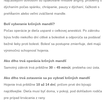
Najčastejším dôvodom sú opakované hnisavé angíny, problémy s
dýchaním počas spánku, chrápanie, pauzy v dýchaní, ťažkosti s
prehĺtaním alebo veľmi zväčšené mandle.
Bolí vyberanie krčných mandlí?
Počas operácie je dieťa uspané v celkovej anestézii. Po zákroku
býva hrdlo niekoľko dní citlivé a bolestivé a odporúča sa podávať
bežné lieky proti bolesti. Bolesť sa postupne zmierňuje, deti majú
výnimočnú schopnosť hojenia.
Ako dlho trvá operácia krčných mandlí
Samotný zákrok trvá približne
30 – 45 minút
, prebieha cez ústa.
Ako dlho trvá zotavenie sa po vybratí krčných mandlí
Hojenie trvá približne
10 až 14 dní
, pričom prvé dni bývajú
najcitlivejšie. Dieťa musí byť doma, v pokoji, pod dohľadom rodiča
pre prípad krvácania z rany.