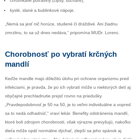
chrumkavé potraviny (čipsy, sucháre),
kyslé, slané a bublinkové nápoje.
„Nemá sa jesť nič horúce, studené či dráždivé. Ani žiadnu
zmrzlinu, to sa už dnes nedáva,“ pripomína MUDr. Lorenc.
Chorobnosť po vybratí krčných
mandlí
Keďže mandle majú dôležitú úlohu pri ochrane organizmu pred
infekciami, je pravda, že po ich vybratí môže u niektorých detí aj
obyčajné prechladnutie prejsť rovno na priedušky.
„Pravdepodobnosť je 50 na 50, je to veľmi individuálne a vopred
sa to nedá odhadnúť,“ vraví lekár. Benefity odstránenia mandlí,
ktoré boli zdrojom chorobnosti, však výrazne prevyšujú, nakoľko
dieťa môže opäť normálne dýchať, zlepší sa jeho spánok aj