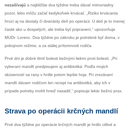
nezašívajú
a najbližšie dva týždne treba dávať mimoriadny
pozor, lebo môžu začať kedykoľvek krvácať. „Riziko krvácania
hrozí aj na desiaty či dvanásty deň po operácii. U detí je to menej
časté ako u dospelých, ale treba byť pripravení,“ upozorňuje
MUDr. Lorenc. Dva týždne po zákroku je potrebné byť doma, v
pokojnom režime, a za stálej prítomnosti rodiča.
Prvé dni je dobré tlmiť bolesti bežnými liekmi proti bolesti. „Pri
vyberaní mandlí predpisujem aj antibiotiká. Podľa mojich
skúseností sa rany v hrdle potom lepšie hoja. Pri zrezávaní
mandlí dávam rodičom len recept na antibiotiká, aby ich v
prípade potreby mohli hneď nasadiť,“ popisuje lekár bežnú prax.
Strava po operácii krčných mandlí
Prvé dva týždne po operácie krčných mandlí je hrdlo citlivé a