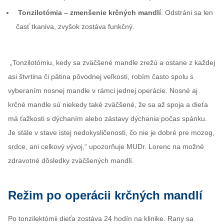
Tonzilotómia – zmenšenie krčných mandlí
. Odstráni sa len
časť tkaniva, zvyšok zostáva funkčný.
„Tonzilotómiu, kedy sa zväčšené mandle zrežú a ostane z každej
asi štvrtina či pätina pôvodnej veľkosti, robím často spolu s
vyberaním nosnej mandle v rámci jednej operácie. Nosné aj
krčné mandle sú niekedy také zväčšené, že sa až spoja a dieťa
má ťažkosti s dýchaním alebo zástavy dýchania počas spánku.
Je stále v stave istej nedokysličenosti, čo nie je dobré pre mozog,
srdce, ani celkový vývoj,“ upozorňuje MUDr. Lorenc na možné
zdravotné dôsledky zväčšených mandlí.
Režim po operácii krčných mandlí
Po tonzilektómii dieťa zostáva 24 hodín na klinike. Rany sa