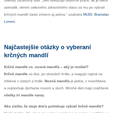
celkový zdravotný stav. „Ako dokazujú odborné práce, ak je dieťa
astmatik, okrem celkového zdravotného stavu sa mu po vybratí
krčných mandlí často zmierni aj astma,“ uzatvára
MUDr. Branislav
Lorenc
.
Najčastejšie otázky o vyberaní
krčných mandlí
Krčné mandle vs. nosná mandľa – aký je rozdiel?
Krčné mandle
sú dve, po stranách hrdla, a reagujú najmä na
infekcie v ústach a hrdle.
Nosná mandľa
je jedna, v nosohltane,
a ovplyvňuje dýchanie nosom a sluch. Mnohé deti majú zväčšené
všetky tri mandle naraz.
Ako zistím, že moje dieťa potrebuje vybrať krčné mandle?