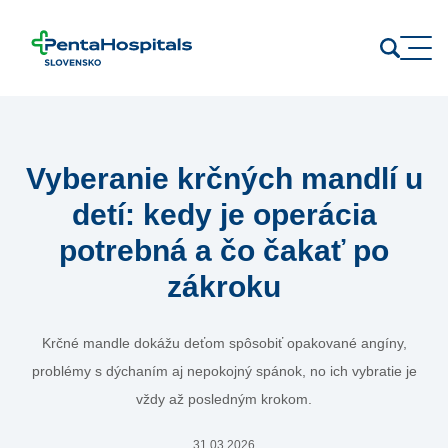
Prejsť na obsah
Vyberanie krčných mandlí u
detí: kedy je operácia
potrebná a čo čakať po
zákroku
Krčné mandle dokážu deťom spôsobiť opakované angíny,
problémy s dýchaním aj nepokojný spánok, no ich vybratie je
vždy až posledným krokom.
31.03.2026