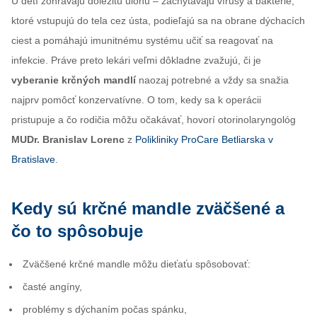
U detí zohrávajú dôležitú úlohu – zachytávajú vírusy a baktérie,
ktoré vstupujú do tela cez ústa, podieľajú sa na obrane dýchacích
ciest a pomáhajú imunitnému systému učiť sa reagovať na
infekcie. Práve preto lekári veľmi dôkladne zvažujú, či je
vyberanie krčných mandlí
naozaj potrebné a vždy sa snažia
najprv pomôcť konzervatívne. O tom, kedy sa k operácii
pristupuje a čo rodičia môžu očakávať, hovorí otorinolaryngológ
MUDr. Branislav Lorenc
z
Polikliniky ProCare Betliarska v
Bratislave
.
Kedy sú krčné mandle zväčšené a
čo to spôsobuje
Zväčšené krčné mandle môžu dieťaťu spôsobovať:
časté angíny,
problémy s dýchaním počas spánku,