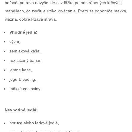
boľavé, potrava navyše ide cez lôžka po odstránených krčných
mandliach, čo zvyšuje riziko krvácania. Preto sa odporúča mäkká,
vlažná, dobre kĺzavá strava.
Vhodné jedlá:
vývar,
zemiaková kaša,
roztlačený banán,
jemné kaše,
jogurt, puding,
mäkké cestoviny.
Nevhodné jedlá:
horúce alebo ľadové jedlá,