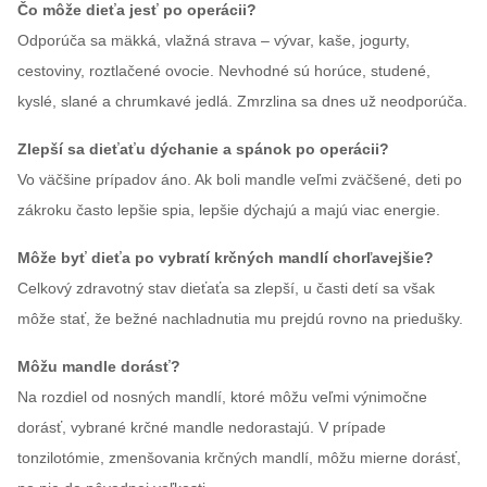
Čo môže dieťa jesť po operácii?
Odporúča sa mäkká, vlažná strava – vývar, kaše, jogurty,
cestoviny, roztlačené ovocie. Nevhodné sú horúce, studené,
kyslé, slané a chrumkavé jedlá. Zmrzlina sa dnes už neodporúča.
Zlepší sa dieťaťu dýchanie a spánok po operácii?
Vo väčšine prípadov áno. Ak boli mandle veľmi zväčšené, deti po
zákroku často lepšie spia, lepšie dýchajú a majú viac energie.
Môže byť dieťa po vybratí krčných mandlí chorľavejšie?
Celkový zdravotný stav dieťaťa sa zlepší, u časti detí sa však
môže stať, že bežné nachladnutia mu prejdú rovno na priedušky.
Môžu mandle dorásť?
Na rozdiel od nosných mandlí, ktoré môžu veľmi výnimočne
dorásť, vybrané krčné mandle nedorastajú. V prípade
tonzilotómie, zmenšovania krčných mandlí, môžu mierne dorásť,