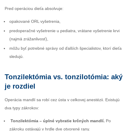
Pred operáciou dieťa absolvuje:
opakované ORL vyšetrenia,
predoperačné vyšetrenie u pediatra, vrátane vyšetrenie krvi
(najmä zrážanlivosť),
môžu byť potrebné správy od ďalších špecialistov, ktorí dieťa
sledujú.
Tonzilektómia vs. tonzilotómia: aký
je rozdiel
Operácia mandlí sa robí cez ústa v celkovej anestézii. Existujú
dva typy zákrokov:
Tonzilektómia – úplné vybratie krčných mandlí.
Po
zákroku ostávajú v hrdle dve otvorené rany.