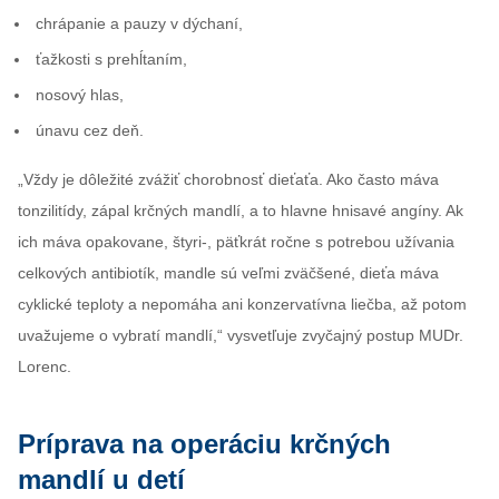
chrápanie a pauzy v dýchaní,
ťažkosti s prehĺtaním,
nosový hlas,
únavu cez deň.
„Vždy je dôležité zvážiť chorobnosť dieťaťa. Ako často máva
tonzilitídy, zápal krčných mandlí, a to hlavne hnisavé angíny. Ak
ich máva opakovane, štyri-, päťkrát ročne s potrebou užívania
celkových antibiotík, mandle sú veľmi zväčšené, dieťa máva
cyklické teploty a nepomáha ani konzervatívna liečba, až potom
uvažujeme o vybratí mandlí,“ vysvetľuje zvyčajný postup MUDr.
Lorenc.
Príprava na operáciu krčných
mandlí u detí