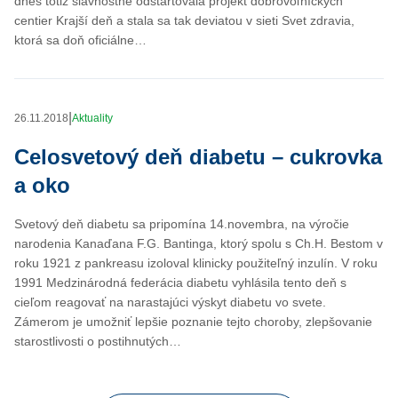
dnes totiž slávnostne odštartovala projekt dobrovoľníckych
centier Krajší deň a stala sa tak deviatou v sieti Svet zdravia,
ktorá sa doň oficiálne…
|
26.11.2018
Aktuality
Celosvetový deň diabetu – cukrovka
a oko
Svetový deň diabetu sa pripomína 14.novembra, na výročie
narodenia Kanaďana F.G. Bantinga, ktorý spolu s Ch.H. Bestom v
roku 1921 z pankreasu izoloval klinicky použiteľný inzulín. V roku
1991 Medzinárodná federácia diabetu vyhlásila tento deň s
cieľom reagovať na narastajúci výskyt diabetu vo svete.
Zámerom je umožniť lepšie poznanie tejto choroby, zlepšovanie
starostlivosti o postihnutých…