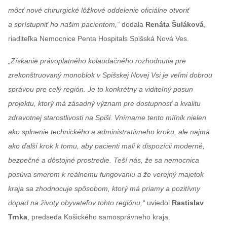
môcť nové chirurgické lôžkové oddelenie oficiálne otvoriť
a sprístupniť ho našim pacientom,“
dodala
Renáta Šuláková
,
riaditeľka Nemocnice Penta Hospitals Spišská Nová Ves.
„Získanie právoplatného kolaudačného rozhodnutia pre
zrekonštruovaný monoblok v Spišskej Novej Vsi je veľmi dobrou
správou pre celý región. Je to konkrétny a viditeľný posun
projektu, ktorý má zásadný význam pre dostupnosť a kvalitu
zdravotnej starostlivosti na Spiši. Vnímame tento míľnik nielen
ako splnenie technického a administratívneho kroku, ale najmä
ako ďalší krok k tomu, aby pacienti mali k dispozícii moderné,
bezpečné a dôstojné prostredie. Teší nás, že sa nemocnica
posúva smerom k reálnemu fungovaniu a že verejný majetok
kraja sa zhodnocuje spôsobom, ktorý má priamy a pozitívny
dopad na životy obyvateľov tohto regiónu,“
uviedol
Rastislav
Trnka
, predseda Košického samosprávneho kraja.