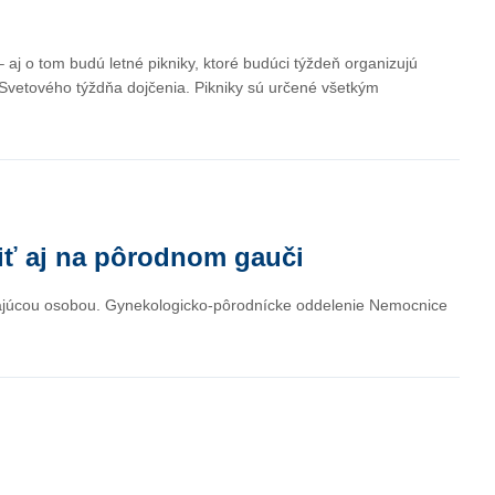
aj o tom budú letné pikniky, ktoré budúci týždeň organizujú
vetového týždňa dojčenia. Pikniky sú určené všetkým
iť aj na pôrodnom gauči
ádzajúcou osobou. Gynekologicko-pôrodnícke oddelenie Nemocnice