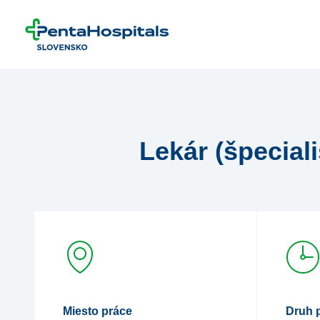
Prejsť na obsah
Lekár (špecial
Miesto práce
Druh 