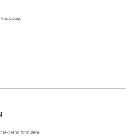
 Vás čakajú
u
ontaktného formulára.