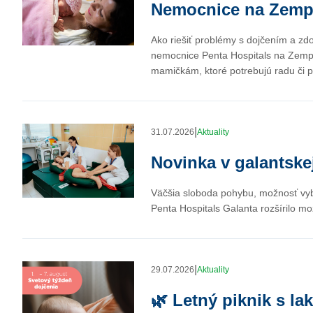
Nemocnice na Zemplí
Ako riešiť problémy s dojčením a zdo
nemocnice Penta Hospitals na Zempl
mamičkám, ktoré potrebujú radu či 
|
31.07.2026
Aktuality
Novinka v galantske
Väčšia sloboda pohybu, možnosť vybr
Penta Hospitals Galanta rozšírilo m
|
29.07.2026
Aktuality
🌿 Letný piknik s l