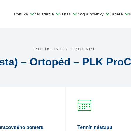
Ponuka
Zariadenia
O nás
Blog a novinky
Kariéra
K
POLIKLINIKY PROCARE
ista) – Ortopéd – PLK ProC
pracovného pomeru
Termín nástupu