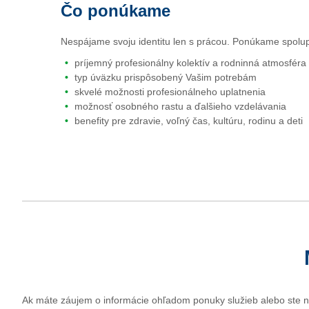
Čo ponúkame
Nespájame svoju identitu len s prácou. Ponúkame spolup
príjemný profesionálny kolektív a rodninná atmosféra
typ úväzku prispôsobený Vašim potrebám
skvelé možnosti profesionálneho uplatnenia
možnosť osobného rastu a ďalšieho vzdelávania
benefity pre zdravie, voľný čas, kultúru, rodinu a deti
Ak máte záujem o informácie ohľadom ponuky služieb alebo ste nen