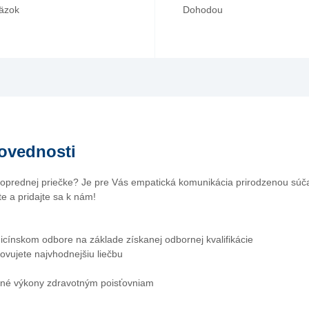
väzok
Dohodou
ovednosti
 poprednej priečke? Je pre Vás empatická komunikácia prirodzenou sú
e a pridajte sa k nám!
icínskom odbore na základe získanej odbornej kvalifikácie
ovujete najvhodnejšiu liečbu
tné výkony zdravotným poisťovniam