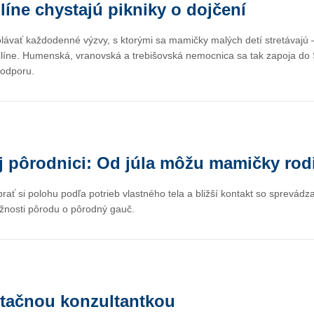
ne chystajú pikniky o dojčení
lávať každodenné výzvy, s ktorými sa mamičky malých detí stretávajú – 
íne. Humenská, vranovská a trebišovská nemocnica sa tak zapoja do S
podporu.
j pôrodnici: Od júla môžu mamičky rod
ať si polohu podľa potrieb vlastného tela a bližší kontakt so sprev
ožnosti pôrodu o pôrodný gauč.
aktačnou konzultantkou