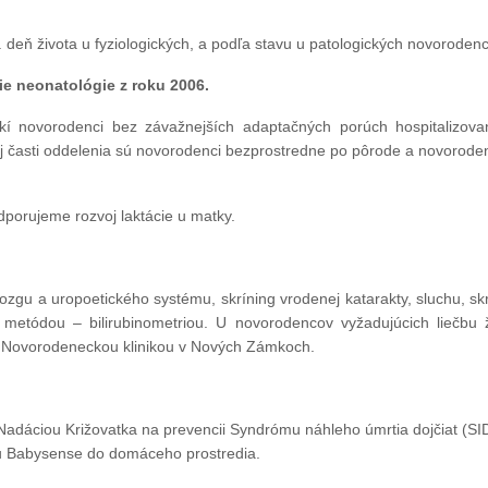
deň života u fyziologických, a podľa stavu u patologických novorodenc
e neonatológie z roku 2006.
kí novorodenci bez závažnejších adaptačných porúch hospitalizov
ej časti oddelenia sú novorodenci bezprostredne po pôrode a novoroden
orujeme rozvoj laktácie u matky.
mozgu a uropoetického systému, skríning vrodenej katarakty, sluchu, 
u metódou – bilirubinometriou. U novorodencov vyžadujúcich liečbu ž
 Novorodeneckou klinikou v Nových Zámkoch.
Nadáciou Križovatka na prevencii Syndrómu náhleho úmrtia dojčiat (S
hu Babysense do domáceho prostredia.