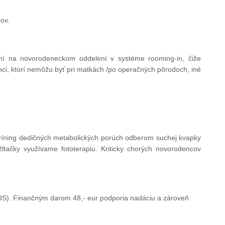
ov.
aní na novorodeneckom oddelení v systéme rooming-in, čiže
ci, ktorí nemôžu byť pri matkách /po operačných pôrodoch, iné
skríning dedičných metabolických porúch odberom suchej kvapky
ltačky využívame fototerapiu. Kriticky chorých novorodencov
IDS). Finančným darom 48,- eur podporia nadáciu a zároveň