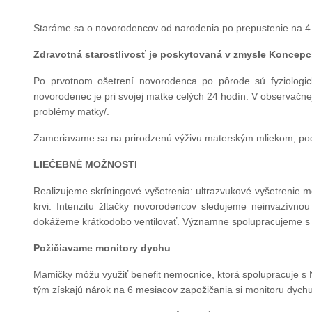
Staráme sa o novorodencov od narodenia po prepustenie na 4. 
Zdravotná starostlivosť je poskytovaná v zmysle Koncepci
Po prvotnom ošetrení novorodenca po pôrode sú fyziologic
novorodenec je pri svojej matke celých 24 hodín. V observačn
problémy matky/.
Zameriavame sa na prirodzenú výživu materským mliekom, podp
LIEČEBNÉ MOŽNOSTI
Realizujeme skríningové vyšetrenia: ultrazvukové vyšetrenie 
krvi. Intenzitu žltačky novorodencov sledujeme neinvazívno
dokážeme krátkodobo ventilovať. Významne spolupracujeme s
Požičiavame monitory dychu
Mamičky môžu využiť benefit nemocnice, ktorá spolupracuje s 
tým získajú nárok na 6 mesiacov zapožičania si monitoru dyc