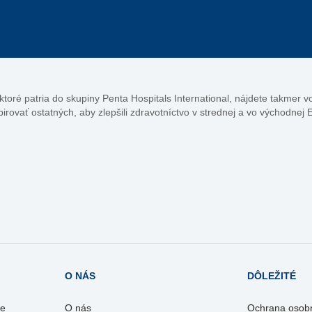
, ktoré patria do skupiny Penta Hospitals International, nájdete takmer 
pirovať ostatných, aby zlepšili zdravotníctvo v strednej a vo východnej 
O NÁS
DÔLEŽITÉ
re
O nás
Ochrana osob