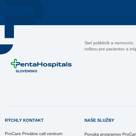
Sieť polikliník a nemocníc
voľbou pre pacientov a inš
RÝCHLY KONTAKT
NAŠE SLUŽBY
ProCare Privátne call centrum
Ponuka programov ProCa