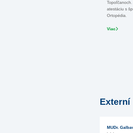
Topoľčanoch. 
atestáciu s š
Ortopédia.
Viac
Externí 
MUDr. Galba