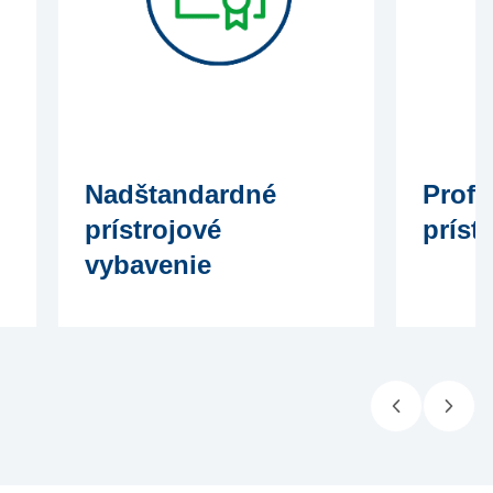
Nadštandardné
Profe
prístrojové
príst
vybavenie