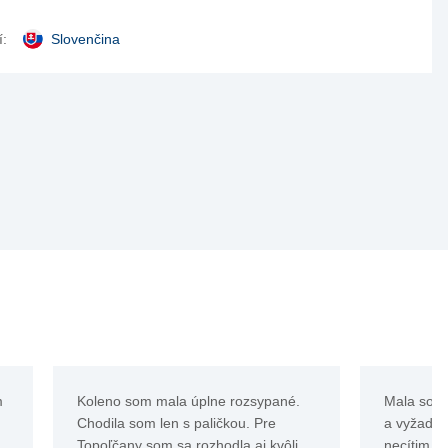
:
Slovenčina
m
Koleno som mala úplne rozsypané.
Mala som 
Chodila som len s paličkou. Pre
a vyžaduje
Topoľčany som sa rozhodla aj kvôli
necítim v