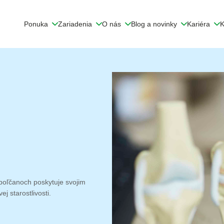
Ponuka
Zariadenia
O nás
Blog a novinky
Kariéra
K
opoľčanoch poskytuje svojim
j starostlivosti.