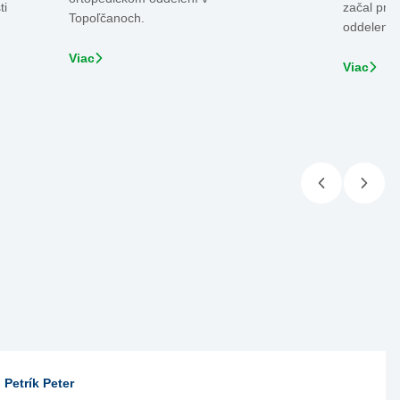
ti
začal pra
Topoľčanoch.
oddelení 
Viac
Viac
 Petrík Peter