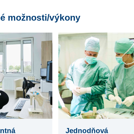
é možnosti/výkony
ntná
Jednodňová