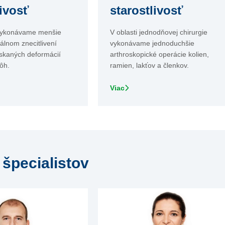
livosť
starostlivosť
vykonávame menšie
V oblasti jednodňovej chirurgie
álnom znecitlivení
vykonávame jednoduchšie
ískaných deformácií
arthroskopické operácie kolien,
nôh.
ramien, lakťov a členkov.
Viac
 špecialistov