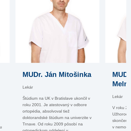
MUDr. Ján Mitošinka
MUDr
Meln
Lekár
Lekár
Štúdium na UK v Bratislave ukončil v
roku 2001. Je atestovaný v odbore
V roku 20
ortopédia, absolvoval tiež
Užhorodsk
doktorandské štúdium na univerzite v
skončení 
Trnave. Od roku 2009 pôsobí na
u
v nemocni
ortopedickom oddelení v