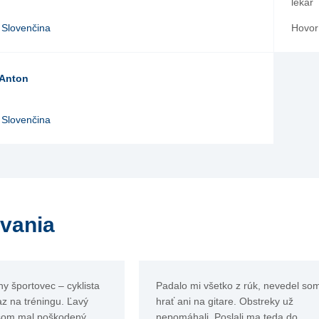
lekár
Slovenčina
Hovorí
 Anton
Slovenčina
vania
ny športovec – cyklista
Padalo mi všetko z rúk, nevedel so
z na tréningu. Ľavý
hrať ani na gitare. Obstreky už
som mal poškodený.
nepomáhali. Poslali ma teda do