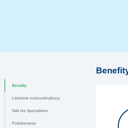
Benefit
Benefity
Liečebné možnosti/výkony
Náš tím špecialistov
Poďakovania