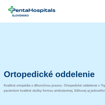
Prejsť na obsah
Ortopedické oddelenie
Kvalitná ortopédia s dlhoročnou praxou. Ortopedické oddelenie v T
pacientom kvalitné služby formou ambulantnej, lôžkovej aj jednodňove