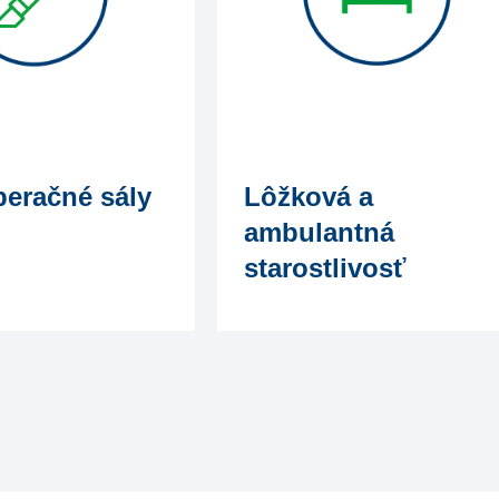
eračné sály
Lôžková a
ambulantná
starostlivosť