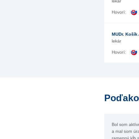
lekár
Hovorí:
MUDr. Košík
lekár
Hovorí:
Poďako
Bol som aktív
a mal som úra
ramenný kĺb 