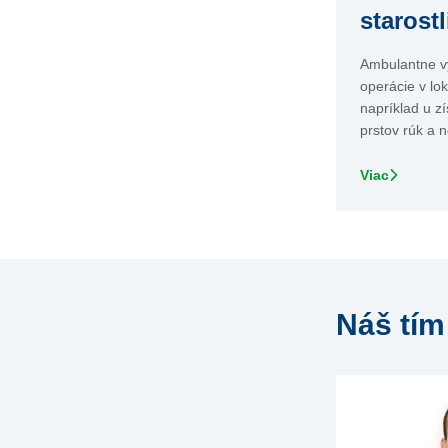
starost
Ambulantne 
operácie v lok
napríklad u z
prstov rúk a 
Viac
Náš tím