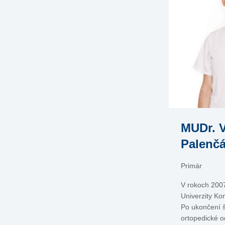
MUDr. V
Palenčá
Primár
V rokoch 200
Univerzity Ko
Po ukončení š
ortopedické o