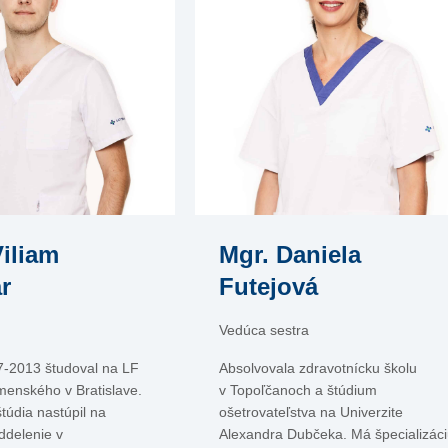
iliam
Mgr. Daniela
r
Futejová
Vedúca sestra
7-2013 študoval na LF
Absolvovala zdravotnícku školu
menského v Bratislave.
v Topoľčanoch a štúdium
túdia nastúpil na
ošetrovateľstva na Univerzite
ddelenie v
Alexandra Dubčeka. Má špecializáci