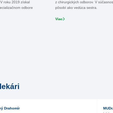
V roku 2019 získal
z chirurgických odborov. V súčasnos
pecializačnom odbore
pôsobí ako vedúca sestra.
Viac
lekári
vý Drahomír
MUDr.