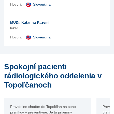
Hovorí:
Slovenčina
MUDr. Katarína Kazemi
lekár
Hovorí:
Slovenčina
Spokojní pacienti
rádiologického oddelenia v
Topoľčanoch
Pravidelne chodím do Topoľčian na sono
Preven
prsníkov – preventívne. Je tu príjemný
prsník