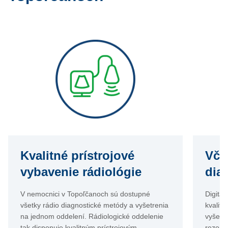
Kvalitné prístrojové
Vča
vybavenie rádiológie
dia
V nemocnici v Topoľčanoch sú dostupné
Digitá
všetky rádio diagnostické metódy a vyšetrenia
kvalit
na jednom oddelení. Rádiologické oddelenie
vyšetr
tak disponuje kvalitným prístrojovým
rezona