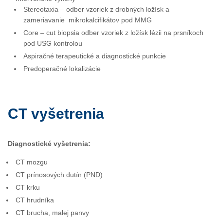
Stereotaxia – odber vzoriek z drobných ložísk a
zameriavanie mikrokalcifikátov pod MMG
Core – cut biopsia odber vzoriek z ložísk lézii na prsníkoch
pod USG kontrolou
Aspiračné terapeutické a diagnostické punkcie
Predoperačné lokalizácie
CT vyšetrenia
Diagnostické vyšetrenia:
CT mozgu
CT prínosových dutín (PND)
CT krku
CT hrudníka
CT brucha, malej panvy