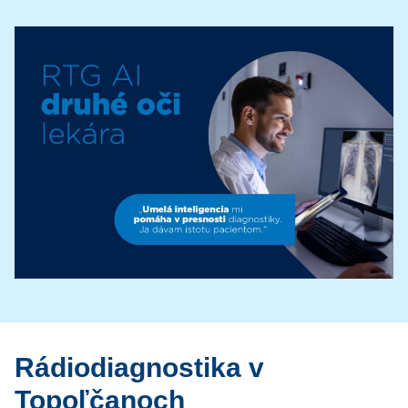
Rádiodiagnostika v
Topoľčanoch