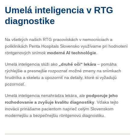
Umelá inteligencia v RTG
diagnostike
Na všetkých našich RTG pracoviskách v nemocniciach a
poliklinikách Penta Hospitals Slovensko využívame pri hodnotení
röntgenových snímok
moderné AI technológie
.
Umelá inteligencia slúži ako
„druhé oči“ lekára
– pomáha
rýchlejšie a presnejšie rozpoznať možné zmeny na snímkach
hrudníka a skeletu a upozorniť na detaily, ktoré si vyžadujú
pozornosť.
Umelá inteligencia nenahrádza lekára, ale
podporuje jeho
rozhodovanie a zvyšuje kvalitu diagnostiky
. Vďaka tejto
inovácii prinášame pacientom naprieč celým Slovenskom
modernejšiu a bezpečnejšiu röntgenovú diagnostiku.