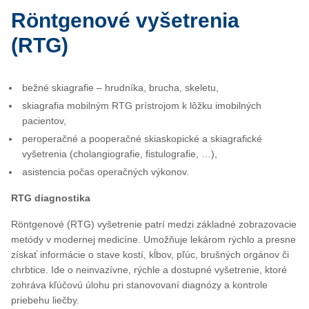
Röntgenové vyšetrenia
(RTG)
bežné skiagrafie – hrudníka, brucha, skeletu,
skiagrafia mobilným RTG prístrojom k lôžku imobilných
pacientov,
peroperačné a pooperačné skiaskopické a skiagrafické
vyšetrenia (cholangiografie, fistulografie, …),
asistencia počas operačných výkonov.
RTG diagnostika
Röntgenové (RTG) vyšetrenie patrí medzi základné zobrazovacie
metódy v modernej medicíne. Umožňuje lekárom rýchlo a presne
získať informácie o stave kostí, kĺbov, pľúc, brušných orgánov či
chrbtice. Ide o neinvazívne, rýchle a dostupné vyšetrenie, ktoré
zohráva kľúčovú úlohu pri stanovovaní diagnózy a kontrole
priebehu liečby.