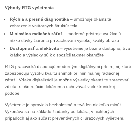
Výhody RTG vyšetrenia
Rýchla a presná diagnostika
– umožňuje okamžité
zobrazenie vnútorných štruktúr tela
Minimálna radiačná záťaž
– moderné prístroje využívajú
nízke dávky žiarenia pri zachovaní vysokej kvality obrazu
Dostupnosť a efektivita
– vyšetrenie je bežne dostupné, trvá
krátko a výsledky sú k dispozícii takmer okamžite
RTG pracoviská disponujú modernými digitálnymi prístrojmi, ktoré
zabezpečujú vysokú kvalitu snímok pri minimálnej radiačnej
záťaži. Vďaka digitalizácii je možné výsledky okamžite spracovať,
zdieľať s ošetrujúcim lekárom a uchovávať v elektronickej
podobe.
Vyšetrenie je spravidla bezbolestné a trvá len niekoľko minút.
Vykonáva sa na základe žiadanky od lekára, v niektorých
prípadoch aj ako súčasť preventívnych či úrazových vyšetrení.