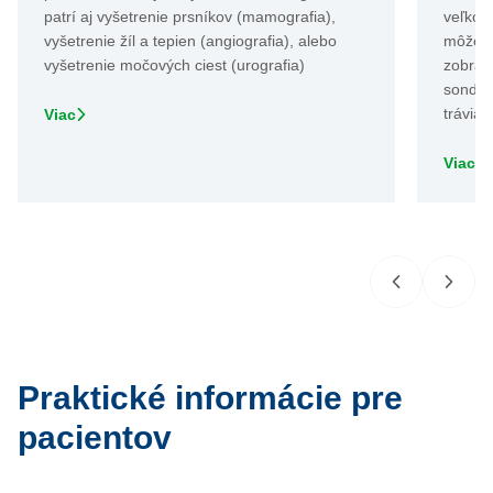
patrí aj vyšetrenie prsníkov (mamografia),
veľkos
vyšetrenie žíl a tepien (angiografia), alebo
môže z
vyšetrenie močových ciest (urografia)
zobrazi
sondy.
tráviac
Viac
Viac
Praktické informácie pre
pacientov