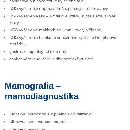
povrchové a hlboké štruktúry celého tela,
USG vyšetrenie orgánov brušnej dutiny a malej panvy,
USG vyšetrenie krk – lymfatické uzliny, štítna žľaza, slinné
žľazy,
USG vyšetrenie mäkkých štruktúr – svaly a šľachy,
USG vyšetrenia hlbokého venózneho systému Dopplerovou
metódou,
gastroezofageálny reflux u detí,
aspiračné terapeutické a diagnostické punkcie.
Mamografia –
mamodiagnostika
Digitálna mamografia s priamou digitalizáciou
Ultrazvukové – mamosonografia
Intervenčné výkony