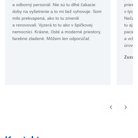
a odborný personál. Nie sú tu dlhé čakacie
priesto
doby na vyšetrenie a to mi tiež vyhovuje. Som
v tých
milo prekvapená, ako to tu zmenili
Nečaká
a renovovali. Vyzerá to tu ako v špičkovej
tu aj 
nemocnici. Krásne, čisté a moderné priestory,
pacien
farebne zladené. Môžem len odporúčať.
a vchá
úrovni.
Zuzan