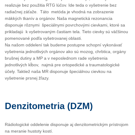
realizuje bez použitia RTG lúčov. Ide teda o vyšetrenie bez
radiačnej záťaže. Táto metóda je vhodná na zobrazenie
mäkkých tkanív a orgánov. Naša magnetická rezonancia
disponuje rôznymi špeciálnymi povrchovými cievkami, ktoré sa
prikladajú k vyšetrovaným častiam tela. Tieto cievky sú väčšinou
pomenované podľa vyšetrovanej oblasti.
Na našom oddelení tak budeme postupne schopní vykonávať
vyšetrenia jednotlivých orgánov ako sú mozog, chrbtica, orgány
brušnej dutiny a MP a v neposlednom rade vyšetrenia
jednotlivých kĺbov, najmä pre ortopedické a traumatologické
účely. Taktiež naša MR disponuje špeciálnou cievkou na
vyšetrenie prsnej žľazy.
Denzitometria (DZM)
Rádiologické oddelenie disponuje aj denzitometrickým prístrojom
na meranie hustoty kostí.