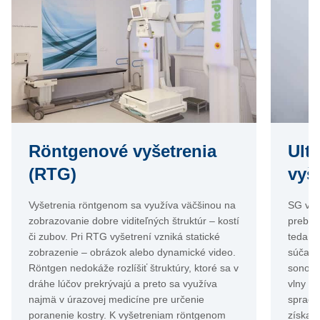
Röntgenové vyšetrenia
Ult
(RTG)
vyš
Vyšetrenia röntgenom sa využíva väčšinou na
SG vyš
zobrazovanie dobre viditeľných štruktúr – kostí
prebie
či zubov. Pri RTG vyšetrení vzniká statické
teda b
zobrazenie – obrázok alebo dynamické video.
súčasťo
Röntgen nedokáže rozlíšiť štruktúry, ktoré sa v
sonogra
dráhe lúčov prekrývajú a preto sa využíva
vlny a
najmä v úrazovej medicíne pre určenie
spracú
poranenie kostry. K vyšetreniam röntgenom
získava