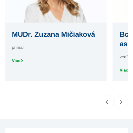
MUDr. Zuzana Mičiaková
Bc. 
as.
primár
vedúci 
Viac
Viac