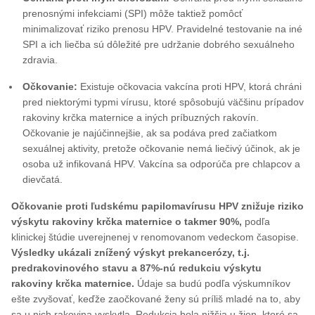
prenosnými infekciami (SPI) môže taktiež pomôcť
minimalizovať riziko prenosu HPV. Pravidelné testovanie na iné
SPI a ich liečba sú dôležité pre udržanie dobrého sexuálneho
zdravia.
Očkovanie:
Existuje očkovacia vakcína proti HPV, ktorá chráni
pred niektorými typmi vírusu, ktoré spôsobujú väčšinu prípadov
rakoviny krčka maternice a iných príbuzných rakovín.
Očkovanie je najúčinnejšie, ak sa podáva pred začiatkom
sexuálnej aktivity, pretože očkovanie nemá liečivý účinok, ak je
osoba už infikovaná HPV. Vakcína sa odporúča pre chlapcov a
dievčatá.
Očkovanie proti ľudskému papilomavírusu HPV znižuje riziko
výskytu rakoviny krčka maternice o takmer 90%,
podľa
klinickej štúdie uverejnenej v renomovanom vedeckom časopise.
Výsledky ukázali znížený výskyt prekancerózy, t.j.
predrakovinového stavu a 87%-nú redukciu výskytu
rakoviny krčka maternice.
Údaje sa budú podľa výskumníkov
ešte zvyšovať, keďže zaočkované ženy sú príliš mladé na to, aby
sa u nich rakovina vyskytla. Redukcia bola nižšia u žien, ktoré sa