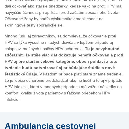
dali očkovať ako staršie tínedžerky, keďže vakcína proti HPV má
najvyššiu účinnosť pri aplikácii pred začatím sexuálneho života.
Očkované ženy by podľa výskumníkov mohli chodiť na
skríningové testy sporadickejšie.
Mnoho ľudí, aj zdravotníkov, sa domnieva, že očkovanie proti
HPV sa týka výsostne mladých dievčat, v lepšom prípade aj
chlapcov, možných nosičov HPV ochorenia.
Tu je nevyhnutné
zdôrazniť, že stále viac dát dokazuje benefit očkovania proti
HPV aj pre staršie vekové kategórie, oboch pohlaví a toto
tvrdenie budú potvrdzovať aj pribúdajúce štúdie a nové
štatistické údaje.
V každom prípade platí staré známe tvrdenie,
že je lepšie ochoreniu predchádzať ako ho liečiť a to aj v prípade
HPV infekcie, ktorá v mnohých prípadoch má vážne následky na
komfort, kvalitu života pacientov s ťažkým priebehom HPV
infekcie.
Ambulancia cestovnej