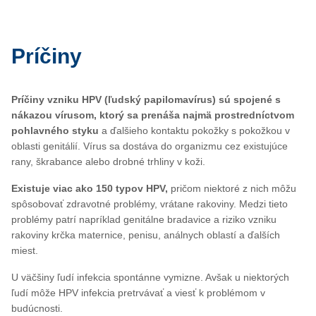
Príčiny
Príčiny vzniku HPV (ľudský papilomavírus) sú spojené s
nákazou vírusom, ktorý sa prenáša najmä prostredníctvom
pohlavného styku
a ďalšieho kontaktu pokožky s pokožkou v
oblasti genitálií. Vírus sa dostáva do organizmu cez existujúce
rany, škrabance alebo drobné trhliny v koži.
Existuje viac ako 150 typov HPV,
pričom niektoré z nich môžu
spôsobovať zdravotné problémy, vrátane rakoviny. Medzi tieto
problémy patrí napríklad genitálne bradavice a riziko vzniku
rakoviny krčka maternice, penisu, análnych oblastí a ďalších
miest.
U väčšiny ľudí infekcia spontánne vymizne. Avšak u niektorých
ľudí môže HPV infekcia pretrvávať a viesť k problémom v
budúcnosti.