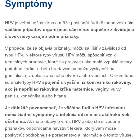
Symptómy
HPV je veľmi bežný vírus a môže postihnúť ľudí rôzneho veku.
Vo
väčšine prípadov organizmus sám vírus úspešne zlikviduje a
človek nevykazuje žiadne príznaky.
V prípade, že sa objavia príznaky, môžu sa líšiť v závislosti od
typu HPV. Niektoré typy vírusu HPV môžu spôsobiť vznik
genitálnych bradavíc, ktoré sa prejavujú ako malé vypuklé útvary
podobné karfiolu. Tieto bradavice sa môžu vyskytnúť na
genitáliách, v oblasti análneho otvoru alebo v ústach. Okrem toho
sú určité typy
HPV spojené s vyšším rizikom vzniku rakoviny,
ako je napríklad rakovina krčka maternice,
vagíny, vulvy,
penisu, konečníka alebo hltana
Je dôležité poznamenať, že väčšina ľudí s HPV infekciou
nemá žiadne symptómy a infekcia odznie bez akéhokoľvek
ošetrenia.
Ak máte obavy o vírus HPV alebo ste si vedomí
príznakov, odporúčame navštíviť lekára, ktorý vám môže
poskytnúť podrobnejšie poradenstvo a informácie o tomto víruse.