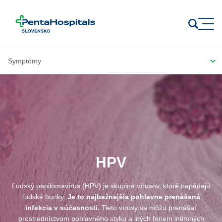
Prejsť na obsah
HPV
Ľudský papilomavírus (HPV) je skupina vírusov, ktoré napádajú
ľudské bunky.
Je to najbežnejšia pohlavne prenášaná
infekcia v súčasnosti.
Tieto vírusy sa môžu prenášať
prostredníctvom pohlavného styku a iných foriem intimných