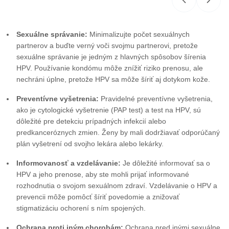
Sexuálne správanie:
Minimalizujte počet sexuálnych
partnerov a buďte verný voči svojmu partnerovi, pretože
sexuálne správanie je jedným z hlavných spôsobov šírenia
HPV. Používanie kondómu môže znížiť riziko prenosu, ale
nechráni úplne, pretože HPV sa môže šíriť aj dotykom kože.
Preventívne vyšetrenia:
Pravidelné preventívne vyšetrenia,
ako je cytologické vyšetrenie (PAP test) a test na HPV, sú
dôležité pre detekciu prípadných infekcií alebo
predkanceróznych zmien. Ženy by mali dodržiavať odporúčaný
plán vyšetrení od svojho lekára alebo lekárky.
Informovanosť a vzdelávanie:
Je dôležité informovať sa o
HPV a jeho prenose, aby ste mohli prijať informované
rozhodnutia o svojom sexuálnom zdraví. Vzdelávanie o HPV a
prevencii môže pomôcť šíriť povedomie a znižovať
stigmatizáciu ochorení s ním spojených.
Ochrana proti iným chorobám:
Ochrana pred inými sexuálne