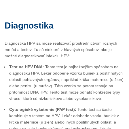
Diagnostika
Diagnostika HPV sa môže realizovať prostredníctvom rôznych
metód a testov. Tu sú niektoré z hlavných spôsobov, ako je
možné diagnostikovať infekciu HPV:
Test na HPV DNA:
Tento test je najbežnejším spôsobom na
diagnostiku HPV. Lekár odoberie vzorku buniek z postihnutých
oblastí pohlavných orgánov, napríklad krčka maternice (u žien)
alebo penisu (u mužov). Táto vzorka sa potom testuje na
prítomnosť DNA HPV. Tento test môže odhaliť konkrétne typy
vírusu, ktoré sú nízkorizikové alebo vysokorizikové.
Cytologické vyšetrenie (PAP test):
Tento test sa často
kombinuje s testom na HPV. Lekár odoberie vzorku buniek z
krčka maternice (u žien) alebo iných postihnutých oblastí a
potom sa tieto bunky skúmajú pod mikroskopom. Týmto