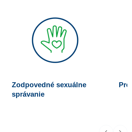
Zodpovedné sexuálne
Pre
správanie