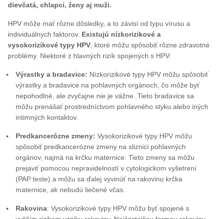
dievčatá, chlapci, ženy aj muži.
HPV môže mať rôzne dôsledky, a to závisí od typu vírusu a
individuálnych faktorov.
Existujú nízkorizikové a
vysokorizikové typy HPV
, ktoré môžu spôsobiť rôzne zdravotné
problémy. Niektoré z hlavných rizík spojených s HPV:
Výrastky a bradavice:
Nízkorizikové typy HPV môžu spôsobiť
výrastky a bradavice na pohlavných orgánoch, čo môže byť
nepohodlné, ale zvyčajne nie je vážne. Tieto bradavice sa
môžu prenášať prostredníctvom pohlavného styku alebo iných
intimných kontaktov.
Predkancerózne zmeny:
Vysokorizikové typy HPV môžu
spôsobiť predkancerózne zmeny na sliznici pohlavných
orgánov, najmä na krčku maternice. Tieto zmeny sa môžu
prejaviť pomocou nepravidelností v cytologickom vyšetrení
(PAP teste) a môžu sa ďalej vyvinúť na rakovinu krčka
maternice, ak nebudú liečené včas.
Rakovina
: Vysokorizikové typy HPV môžu byť spojené s
vyšším rizikom vzniku rakoviny. Najčastejšou formou rakoviny