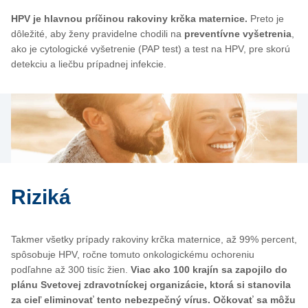
HPV je hlavnou príčinou rakoviny krčka maternice.
Preto je
dôležité, aby ženy pravidelne chodili na
preventívne vyšetrenia
,
ako je cytologické vyšetrenie (PAP test) a test na HPV, pre skorú
detekciu a liečbu prípadnej infekcie.
Riziká
Takmer všetky prípady rakoviny krčka maternice, až 99% percent,
spôsobuje HPV, ročne tomuto onkologickému ochoreniu
podľahne až 300 tisíc žien.
Viac ako 100 krajín sa zapojilo do
plánu Svetovej zdravotníckej organizácie, ktorá si stanovila
za cieľ eliminovať tento nebezpečný vírus. Očkovať sa môžu