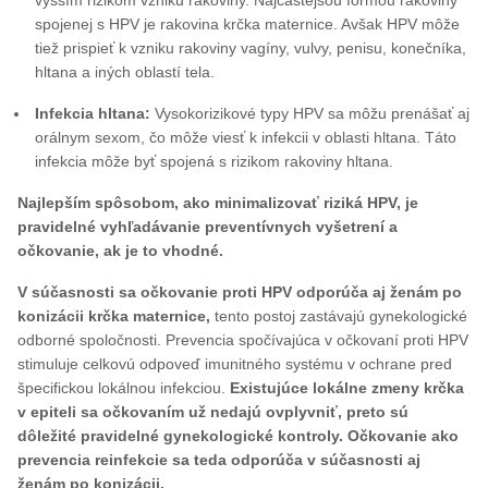
spojenej s HPV je rakovina krčka maternice. Avšak HPV môže
tiež prispieť k vzniku rakoviny vagíny, vulvy, penisu, konečníka,
hltana a iných oblastí tela.
Infekcia hltana:
Vysokorizikové typy HPV sa môžu prenášať aj
orálnym sexom, čo môže viesť k infekcii v oblasti hltana. Táto
infekcia môže byť spojená s rizikom rakoviny hltana.
Najlepším spôsobom, ako minimalizovať riziká HPV, je
pravidelné vyhľadávanie preventívnych vyšetrení a
očkovanie, ak je to vhodné.
V súčasnosti sa očkovanie proti HPV odporúča aj ženám po
konizácii krčka maternice,
tento postoj zastávajú gynekologické
odborné spoločnosti. Prevencia spočívajúca v očkovaní proti HPV
stimuluje celkovú odpoveď imunitného systému v ochrane pred
špecifickou lokálnou infekciou.
Existujúce lokálne zmeny krčka
v epiteli sa očkovaním už nedajú ovplyvniť, preto sú
dôležité pravidelné gynekologické kontroly. Očkovanie ako
prevencia reinfekcie sa teda odporúča v súčasnosti aj
ženám po konizácii.