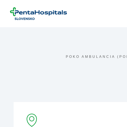
Prejsť na obsah
POKO AMBULANCIA (PO