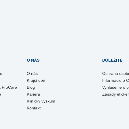
O NÁS
DÔLEŽITÉ
re
O nás
Ochrana osob
Krajší deň
Informácie o 
a ProCare
Blog
Vyhlásenie o p
a
Kariéra
Zásady etické
Klinický výskum
Kontakt