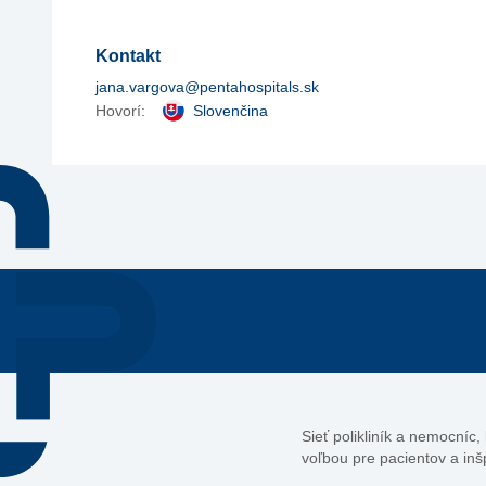
Kontakt
jana.vargova@pentahospitals.sk
Hovorí:
Slovenčina
Sieť polikliník a nemocníc
voľbou pre pacientov a inš