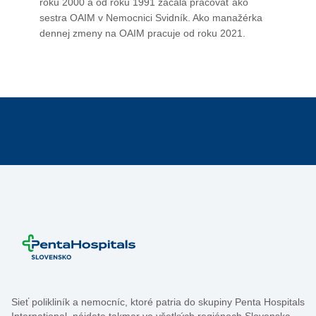
roku 2000 a od roku 1991 začala pracovať ako
sestra OAIM v Nemocnici Svidník. Ako manažérka
dennej zmeny na OAIM pracuje od roku 2021.
Sieť polikliník a nemocníc, ktoré patria do skupiny Penta Hospitals
International, nájdete takmer vo všetkých regiónoch Slovenska.