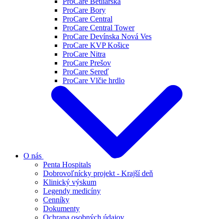
ProCare Betliarska
ProCare Bory
ProCare Central
ProCare Central Tower
ProCare Devínska Nová Ves
ProCare KVP Košice
ProCare Nitra
ProCare Prešov
ProCare Sereď
ProCare Vlčie hrdlo
O nás
Penta Hospitals
Dobrovoľnícky projekt - Krajší deň
Klinický výskum
Legendy medicíny
Cenníky
Dokumenty
Ochrana osobných údajov