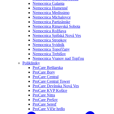
Nemocnica Galanta
Nemocnica Humenné
Nemocnica Medissimo
Nemocnica Michalovce
Nemocnica Partizánske
Nemocnica Rimavská Sobota
Nemocnica Rožňava
Nemocnica Spišská Nová Ves
Nemocnica Stropkov
Nemocnica Svidník
Nemocnica Topoľčany
Nemocnica Trebišov
Nemocnica Vranov nad Topľou
Polikliniky
ProCare Betliarska
ProCare Bory
ProCare Central
ProCare Central Tower
ProCare Devínska Nová Ves
ProCare KVP Košice
ProCare Nitra
ProCare Prešov
ProCare Sereď
ProCare Vlčie hrdlo