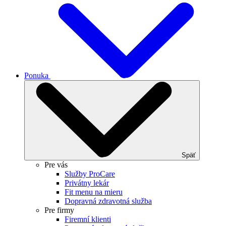
Ponuka
Späť
Pre vás
Služby ProCare
Privátny lekár
Fit menu na mieru
Dopravná zdravotná služba
Pre firmy
Firemní klienti