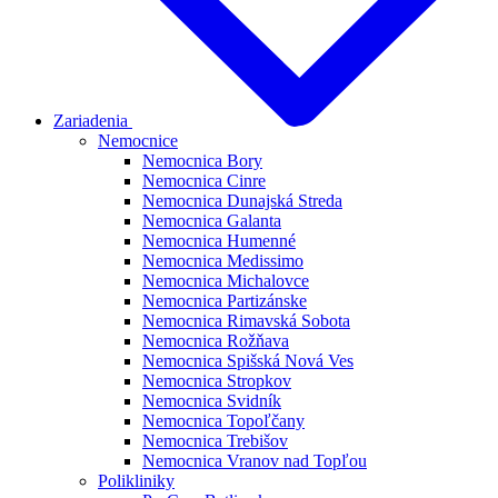
Zariadenia
Nemocnice
Nemocnica Bory
Nemocnica Cinre
Nemocnica Dunajská Streda
Nemocnica Galanta
Nemocnica Humenné
Nemocnica Medissimo
Nemocnica Michalovce
Nemocnica Partizánske
Nemocnica Rimavská Sobota
Nemocnica Rožňava
Nemocnica Spišská Nová Ves
Nemocnica Stropkov
Nemocnica Svidník
Nemocnica Topoľčany
Nemocnica Trebišov
Nemocnica Vranov nad Topľou
Polikliniky