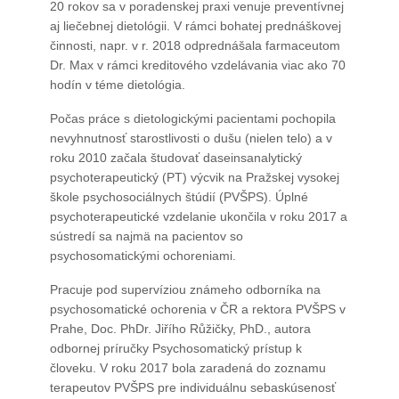
20 rokov sa v poradenskej praxi venuje preventívnej
aj liečebnej dietológii. V rámci bohatej prednáškovej
činnosti, napr. v r. 2018 odprednášala farmaceutom
Dr. Max v rámci kreditového vzdelávania viac ako 70
hodín v téme dietológia.
Počas práce s dietologickými pacientami pochopila
nevyhnutnosť starostlivosti o dušu (nielen telo) a v
roku 2010 začala študovať daseinsanalytický
psychoterapeutický (PT) výcvik na Pražskej vysokej
škole psychosociálnych štúdií (PVŠPS). Úplné
psychoterapeutické vzdelanie ukončila v roku 2017 a
sústredí sa najmä na pacientov so
psychosomatickými ochoreniami.
Pracuje pod supervíziou známeho odborníka na
psychosomatické ochorenia v ČR a rektora PVŠPS v
Prahe, Doc. PhDr. Jiřího Růžičky, PhD., autora
odbornej príručky Psychosomatický prístup k
človeku. V roku 2017 bola zaradená do zoznamu
terapeutov PVŠPS pre individuálnu sebaskúsenosť