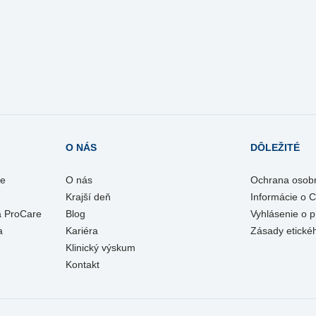
O NÁS
DÔLEŽITÉ
re
O nás
Ochrana osob
Krajší deň
Informácie o 
a ProCare
Blog
Vyhlásenie o p
a
Kariéra
Zásady etické
Klinický výskum
Kontakt