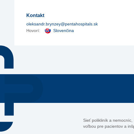
Kontakt
oleksandr.brynzey@pentahospitals.sk
Hovorí:
Slovenčina
Sieť polikliník a nemocníc
voľbou pre pacientov a inš