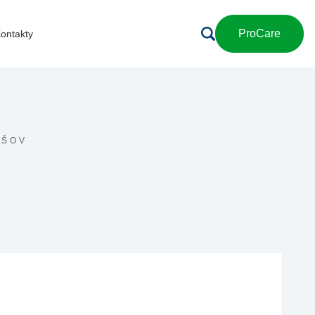
ProCare
ontakty
IŠOV