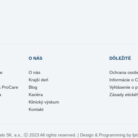
O NÁS
DÔLEŽITÉ
re
O nás
Ochrana osob
Krajší deň
Informácie o 
a ProCare
Blog
Vyhlásenie o p
a
Kariéra
Zásady etické
Klinický výskum
Kontakt
als SK, a.s.,
Ⓒ
2023 All rights reserved. | Design & Programming by
ljs