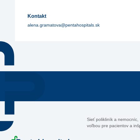
Kontakt
alena.gramatova@pentahospitals.sk
Sieť polikliník a nemocníc
voľbou pre pacientov a inš