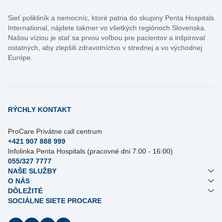
Sieť polikliník a nemocníc, ktoré patria do skupiny Penta Hospitals
International, nájdete takmer vo všetkých regiónoch Slovenska.
Našou víziou je stať sa prvou voľbou pre pacientov a inšpirovať
ostatných, aby zlepšili zdravotníctvo v strednej a vo východnej
Európe.
RÝCHLY KONTAKT
ProCare Privátne call centrum
+421 907 888 999
Infolinka Penta Hospitals (pracovné dni 7:00 - 16:00)
055/327 7777
NAŠE SLUŽBY
O NÁS
DÔLEŽITÉ
SOCIÁLNE SIETE PROCARE