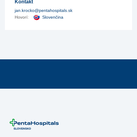
Kontakt
jan.krocko@pentahospitals.sk
Hovorí:
Slovenčina