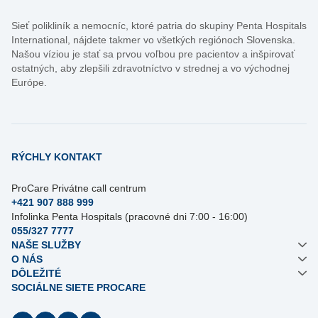
Sieť polikliník a nemocníc, ktoré patria do skupiny Penta Hospitals
International, nájdete takmer vo všetkých regiónoch Slovenska.
Našou víziou je stať sa prvou voľbou pre pacientov a inšpirovať
ostatných, aby zlepšili zdravotníctvo v strednej a vo východnej
Európe.
RÝCHLY KONTAKT
ProCare Privátne call centrum
+421 907 888 999
Infolinka Penta Hospitals (pracovné dni 7:00 - 16:00)
055/327 7777
NAŠE SLUŽBY
O NÁS
DÔLEŽITÉ
SOCIÁLNE SIETE PROCARE