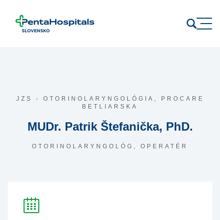
Prejsť na obsah
JZS - OTORINOLARYNGOLÓGIA,
PROCARE
BETLIARSKA
MUDr. Patrik Štefanička, PhD.
OTORINOLARYNGOLÓG, OPERATÉR