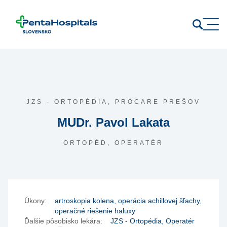
Prejsť na obsah
JZS - ORTOPÉDIA,
PROCARE PREŠOV
MUDr. Pavol Lakata
ORTOPÉD, OPERATÉR
Úkony:
artroskopia kolena, operácia achillovej šľachy,
operačné riešenie haluxy
Ďalšie pôsobisko lekára:
JZS - Ortopédia, Operatér