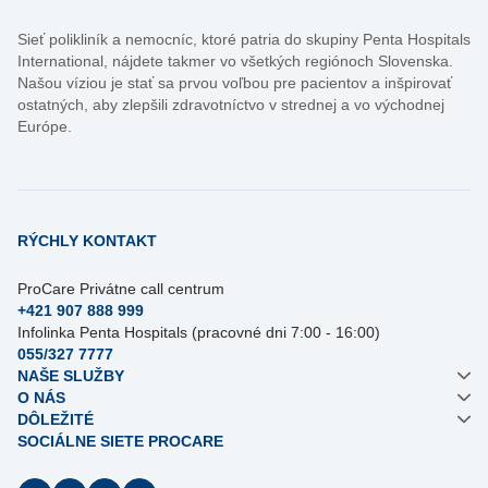
Sieť polikliník a nemocníc, ktoré patria do skupiny Penta Hospitals
International, nájdete takmer vo všetkých regiónoch Slovenska.
Našou víziou je stať sa prvou voľbou pre pacientov a inšpirovať
ostatných, aby zlepšili zdravotníctvo v strednej a vo východnej
Európe.
RÝCHLY KONTAKT
ProCare Privátne call centrum
+421 907 888 999
Infolinka Penta Hospitals (pracovné dni 7:00 - 16:00)
055/327 7777
NAŠE SLUŽBY
O NÁS
DÔLEŽITÉ
SOCIÁLNE SIETE PROCARE