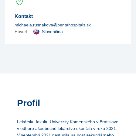
Kontakt
michaela.rusnakova@pentahospitals.sk
Hovorí:
Slovenčina
Profil
Lekársku fakultu Univerzity Komenského v Bratislave
v odbore ašeobecné lekárstvo ukončila v roku 2021.
V septembri 2021 nastúpila na post sekundárneho