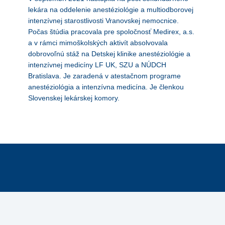
lekára na oddelenie anestéziológie a multiodborovej
intenzívnej starostlivosti Vranovskej nemocnice.
Počas štúdia pracovala pre spoločnosť Medirex, a.s.
a v rámci mimoškolských aktivít absolvovala
dobrovoľnú stáž na Detskej klinike anestéziológie a
intenzívnej medicíny LF UK, SZU a NÚDCH
Bratislava. Je zaradená v atestačnom programe
anestéziológia a intenzívna medicína. Je členkou
Slovenskej lekárskej komory.