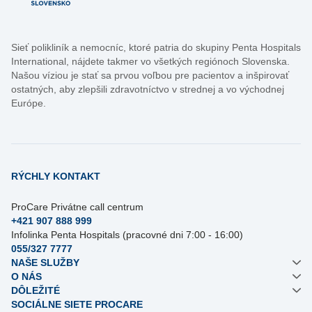
Sieť polikliník a nemocníc, ktoré patria do skupiny Penta Hospitals
International, nájdete takmer vo všetkých regiónoch Slovenska.
Našou víziou je stať sa prvou voľbou pre pacientov a inšpirovať
ostatných, aby zlepšili zdravotníctvo v strednej a vo východnej
Európe.
RÝCHLY KONTAKT
ProCare Privátne call centrum
+421 907 888 999
Infolinka Penta Hospitals (pracovné dni 7:00 - 16:00)
055/327 7777
NAŠE SLUŽBY
O NÁS
DÔLEŽITÉ
SOCIÁLNE SIETE PROCARE