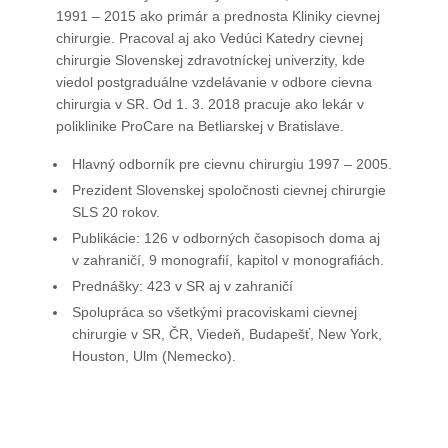
1991 – 2015 ako primár a prednosta Kliniky cievnej
chirurgie. Pracoval aj ako Vedúci Katedry cievnej
chirurgie Slovenskej zdravotníckej univerzity, kde
viedol postgraduálne vzdelávanie v odbore cievna
chirurgia v SR. Od 1. 3. 2018 pracuje ako lekár v
poliklinike ProCare na Betliarskej v Bratislave.
Hlavný odborník pre cievnu chirurgiu 1997 – 2005.
Prezident Slovenskej spoločnosti cievnej chirurgie
SLS 20 rokov.
Publikácie: 126 v odborných časopisoch doma aj
v zahraničí, 9 monografií, kapitol v monografiách.
Prednášky: 423 v SR aj v zahraničí
Spolupráca so všetkými pracoviskami cievnej
chirurgie v SR, ČR, Viedeň, Budapešť, New York,
Houston, Ulm (Nemecko).