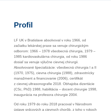
Profil
LF UK v Bratislave absolvoval v roku 1966, od
začiatku lekárskej praxe sa venuje chirurgickým
odborom: 1966 – 1978 všeobecná chirurgia, 1979 –
1985 kardiovaskulárna chirurgia, od roku 1986
dosiaľ sa venuje výlučne cievnej chirurgii.
Absolvované špecializácie: všeobecná chirurgia I a II
(1970, 1975), cievna chirurgia (1988), zdravotnícky
manažment a financovanie (2006), certifikát
z cievnej ultrasonografie 2018. Obhajoba dizertácie
(CSc, PhD) 1988, habilitácia – docent chirurgie 1998,
inaugurácia na profesora chirurgie 2004.
Od roku 1979 do roku 2018 pracoval v Národnom
ústave srdcových a cievnych chorôb, z toho v rokoch