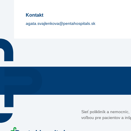
Kontakt
agata.svajlenkova@pentahospitals.sk
Sieť polikliník a nemocníc
voľbou pre pacientov a inš