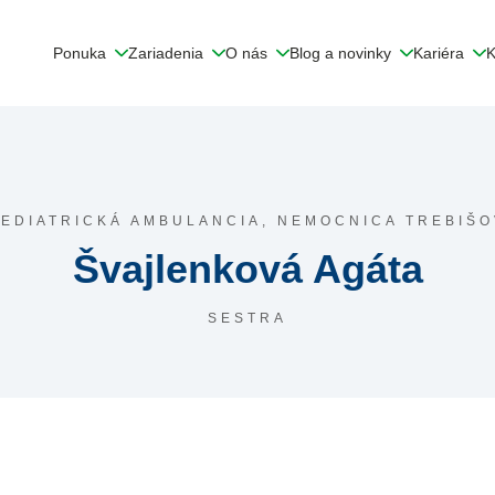
Ponuka
Zariadenia
O nás
Blog a novinky
Kariéra
K
PEDIATRICKÁ AMBULANCIA,
NEMOCNICA TREBIŠO
Švajlenková Agáta
SESTRA