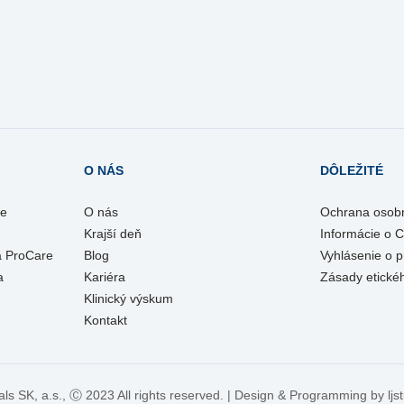
O NÁS
DÔLEŽITÉ
re
O nás
Ochrana osob
Krajší deň
Informácie o 
a ProCare
Blog
Vyhlásenie o p
a
Kariéra
Zásady etické
Klinický výskum
Kontakt
als SK, a.s.,
Ⓒ
2023 All rights reserved. | Design & Programming by
ljs