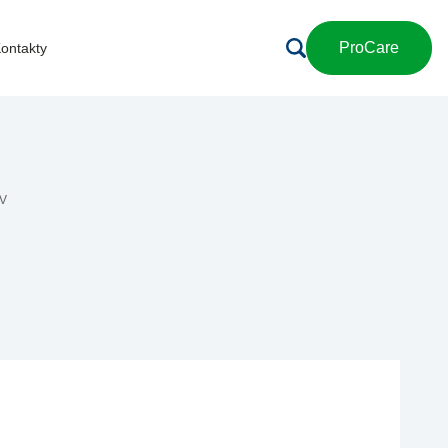
ProCare
ontakty
V