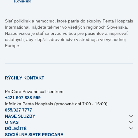
Sieť polikliník a nemocníc, ktoré patria do skupiny Penta Hospitals
International, nájdete takmer vo všetkých regiónoch Slovenska.
Našou víziou je stať sa prvou voľbou pre pacientov a inšpirovať
ostatných, aby zlepšili zdravotníctvo v strednej a vo východnej
Európe.
RÝCHLY KONTAKT
ProCare Privátne call centrum
+421 907 888 999
Infolinka Penta Hospitals (pracovné dni 7:00 - 16:00)
055/327 7777
NAŠE SLUŽBY
O NÁS
DÔLEŽITÉ
SOCIÁLNE SIETE PROCARE