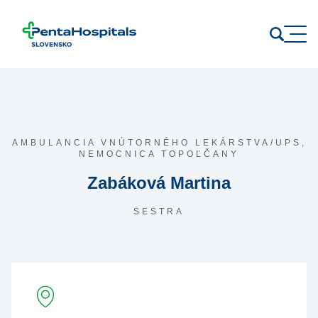
Prejsť na obsah
AMBULANCIA VNÚTORNÉHO LEKÁRSTVA/UPS,
NEMOCNICA TOPOĽČANY
Zabáková Martina
SESTRA