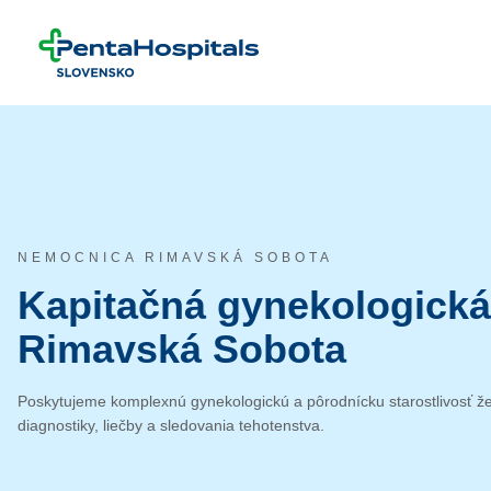
Prejsť na obsah
NEMOCNICA RIMAVSKÁ SOBOTA
Kapitačná gynekologick
Rimavská Sobota
Poskytujeme komplexnú gynekologickú a pôrodnícku starostlivosť ž
diagnostiky, liečby a sledovania tehotenstva.