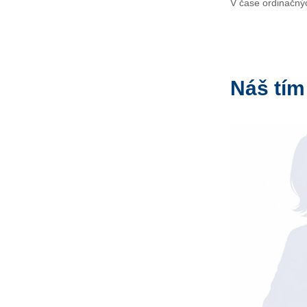
V čase ordinačnýc
Náš tím