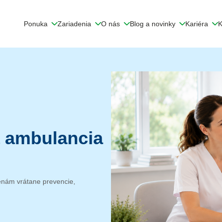
Ponuka
Zariadenia
O nás
Blog a novinky
Kariéra
K
á ambulancia
enám vrátane prevencie,