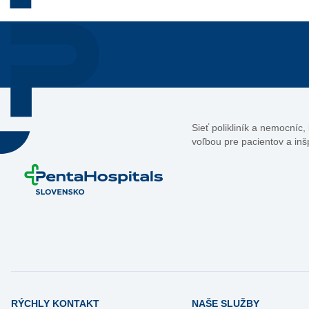
Sieť polikliník a nemocníc
voľbou pre pacientov a inš
RÝCHLY KONTAKT
NAŠE SLUŽBY