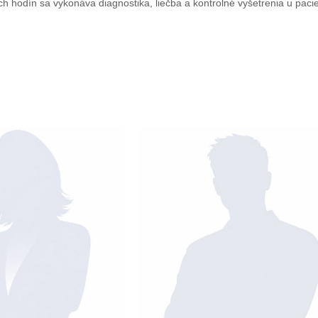
h hodín sa vykonáva diagnostika, liečba a kontrolné vyšetrenia u pacie