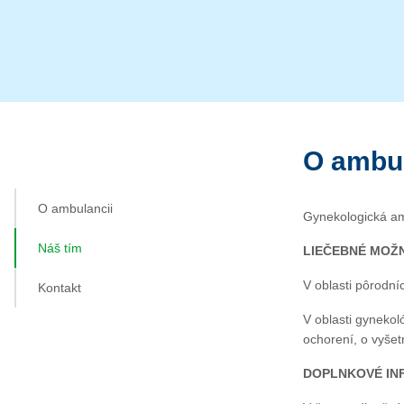
O ambul
O ambulancii
Gynekologická amb
Náš tím
LIEČEBNÉ MOŽ
V oblasti pôrodní
Kontakt
V oblasti gyneko
ochorení, o vyšet
DOPLNKOVÉ IN