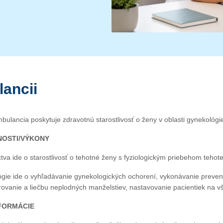
ancii
ulancia poskytuje zdravotnú starostlivosť o ženy v oblasti gynekológi
NOSTI/VÝKONY
ctva ide o starostlivosť o tehotné ženy s fyziologickým priebehom tehot
lógie ide o vyhľadávanie gynekologických ochorení, vykonávanie preve
rovanie a liečbu neplodných manželstiev, nastavovanie pacientiek na vš
FORMÁCIE