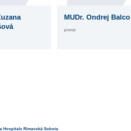
Zuzana
MUDr. Ondrej Balco
šová
primár
a Hospitals Rimavská Sobota