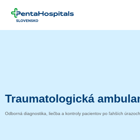
Prejsť na obsah
Traumatologická ambulan
Odborná diagnostika, liečba a kontroly pacientov po ľahších úrazoch