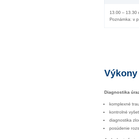
13.00 – 13.30 
Poznámka: v pr
Výkony
Diagnostika úra
komplexné trau
kontrolné vyše
diagnostika zl
posúdenie rozs