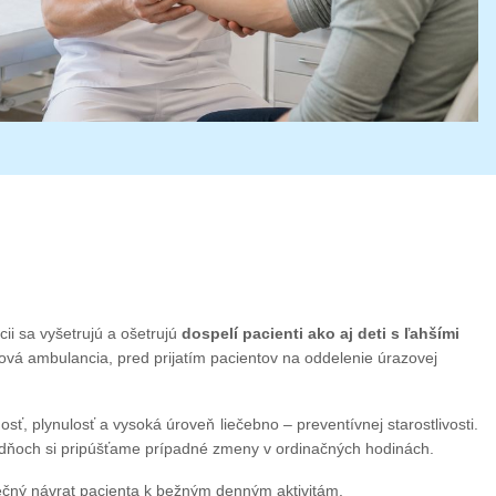
cii sa vyšetrujú a ošetrujú
dospelí pacienti ako aj deti s ľahšími
mová ambulancia, pred prijatím pacientov na oddelenie úrazovej
 plynulosť a vysoká úroveň liečebno – preventívnej starostlivosti.
ch dňoch si pripúšťame prípadné zmeny v ordinačných hodinách.
pečný návrat pacienta k bežným denným aktivitám.