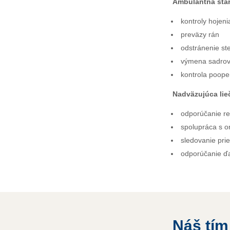
Ambulantná star
kontroly hojen
preväzy rán
odstránenie st
výmena sadrový
kontrola poope
Nadväzujúca lie
odporúčanie reh
spolupráca s o
sledovanie pri
odporúčanie ďa
Náš tím