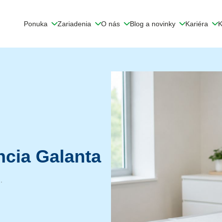
Ponuka
Zariadenia
O nás
Blog a novinky
Kariéra
K
cia Galanta
.