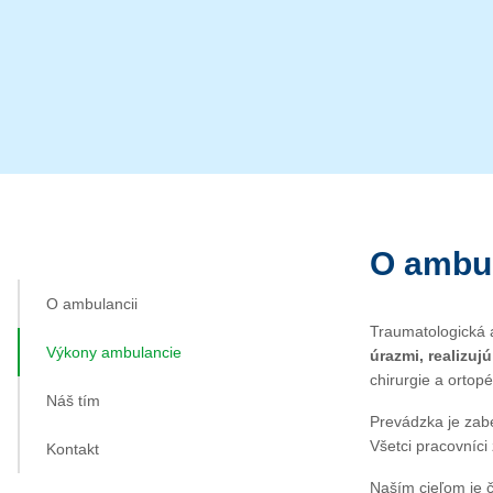
O ambul
O ambulancii
Traumatologická
Výkony ambulancie
úrazmi, realizuj
chirurgie a ortopé
Náš tím
Prevádzka je zabe
Všetci pracovníci
Kontakt
Naším cieľom je č