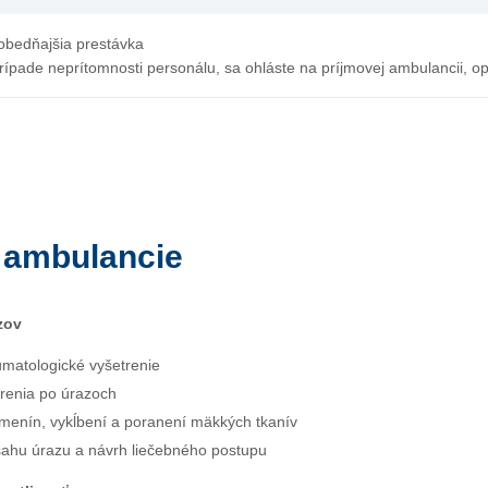
obedňajšia prestávka
ípade neprítomnosti personálu, sa ohláste na príjmovej ambulancii, opr
 ambulancie
zov
matologické vyšetrenie
trenia po úrazoch
omenín, vykĺbení a poranení mäkkých tkanív
ahu úrazu a návrh liečebného postupu