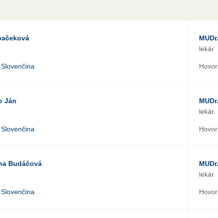
pačeková
MUDr.
lekár
Slovenčina
Hovorí
o Ján
MUDr
lekár
Slovenčina
Hovorí
ína Budáčová
MUDr.
lekár
Slovenčina
Hovorí