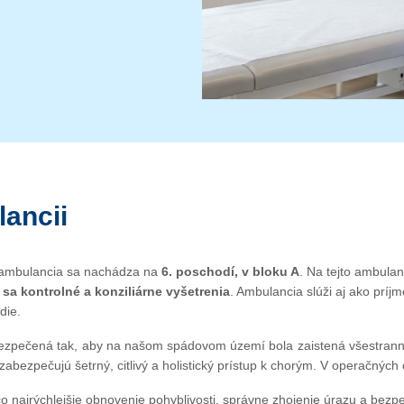
ancii
 ambulancia sa nachádza na
6. poschodí, v bloku A
. Na tejto ambulan
ú sa kontrolné a konziliárne vyšetrenia
. Ambulancia slúži aj ako príj
die.
zpečená tak, aby na našom spádovom území bola zaistená všestrannosť,
 zabezpečujú šetrný, citlivý a holistický prístup k chorým. V operačný
o najrýchlejšie obnovenie pohyblivosti, správne zhojenie úrazu a bez