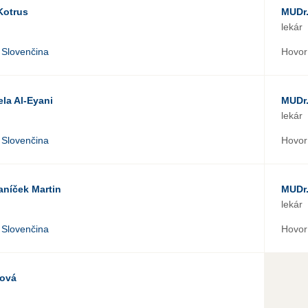
Kotrus
MUDr.
lekár
Slovenčina
Hovorí
la Al-Eyani
MUDr.
lekár
Slovenčina
Hovorí
aníček Martin
MUDr.
lekár
Slovenčina
Hovorí
lová