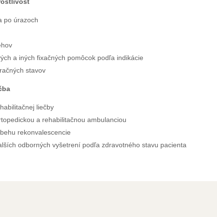
ostlivosť
ia po úrazoch
ehov
ch a iných fixačných pomôcok podľa indikácie
račných stavov
čba
abilitačnej liečby
rtopedickou a rehabilitačnou ambulanciou
ebehu rekonvalescencie
lších odborných vyšetrení podľa zdravotného stavu pacienta